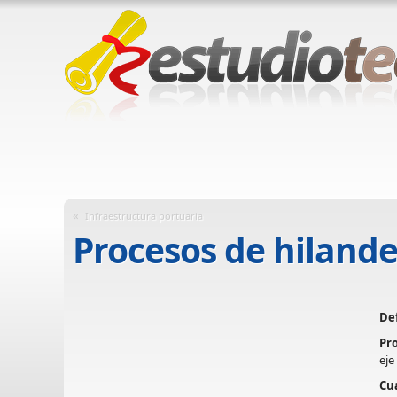
«
Infraestructura portuaria
Procesos de hilande
Def
Pr
eje
Cua