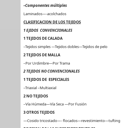
–Componentes múltiples
Laminados—-acolchados
CLASIFICACION DE LOS TEJIDOS
1 EJIDOS CONVENCIONALES
1 TEJIDOS DE CALADA
–Tejidos simples —Tejidos dobles—Tejidos de pelo
2 TEJIDOS DE MALLA
–Por Urdimbre—Por Trama
2 TEJIDOS NO CONVENCIONALES
1 TEJIDOS DE ESPECIALES
–Triaxial –Multiaxial
2 NO TEJIDOS
–Vía Húmeda—Vía Seca —Por Fusión
3 OTROS TEJIDOS
—Cosido tricostado—- flocados—revestimiento—tufting