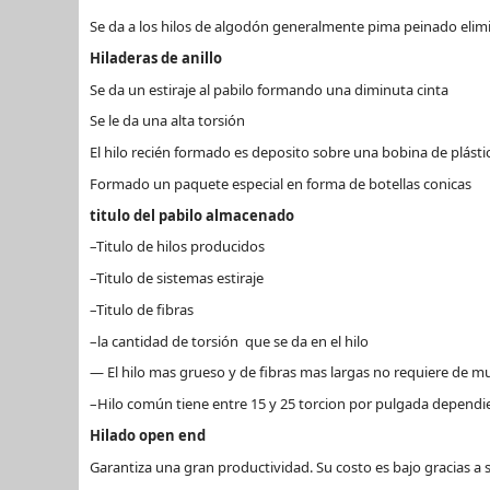
Se da a los hilos de algodón generalmente pima peinado elimin
Hiladeras de anillo
Se da un estiraje al pabilo formando una diminuta cinta
Se le da una alta torsión
El hilo recién formado es deposito sobre una bobina de plásti
Formado un paquete especial en forma de botellas conicas
titulo del pabilo almacenado
–Titulo de hilos producidos
–Titulo de sistemas estiraje
–Titulo de fibras
–la cantidad de torsión que se da en el hilo
— El hilo mas grueso y de fibras mas largas no requiere de m
–Hilo común tiene entre 15 y 25 torcion por pulgada dependi
Hilado open end
Garantiza una gran productividad. Su costo es bajo gracias a s