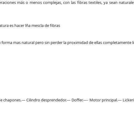
raciones más o menos complejas, con las fibras textiles, ya sean naturales 
atura es hacer lña mescla de fibras
 forma mas natural pero sin perder la proximidad de ellas completamente l
e chapones.— Cilindro desprendedor.— Doffer.—- Motor principal.— Lickerin