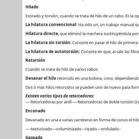
Hilado
Estirado y torsión, cuando se trata de hilo de un cabo. Es la 
La hilatura convencional:
Ha sido un, un trabajo manual q
Hilatura directa
, que eliminó la mechera sustituyéndola por u
La hilatura sin torsión:
Consiste en pasar el hilo de primera
La hilatura de autotorsión:
Consiste en que, al salir las fi
Retorsión
Cuando se trata de hilo de varios cabos
Devanar el hilo
retorcido en una bobina, cono, dependiendo
Dos ó más hilos retorcidos se pueden unir de nuevo para for
Existen varios tipos de retorcedoras:
—-Retorcedoras por anill—–Retorcedoras de doble torsión (t
Enconado
Devanado en una a varias carreteras en forma de conos el hil
—-texturizado—voluminizado—rizado—ondulado–
Gaseado