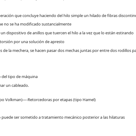
operación que concluye haciendo del hilo simple un hilado de fibras disconti
ue no se ha modificado sustancialmente
n dispositivo de anillos que tuercen el hilo a la vez que lo están estirando
 torsión por una solución de apresto
bras de la mechera, se hacen pasar dos mechas juntas por entre dos rodillos p
 del tipo de máquina
mar un cableado.
ipo Volkman)—-Retorcedoras por etapas (tipo Hamel)
o puede ser sometido a tratamiento mecánico posterior a las hilaturas