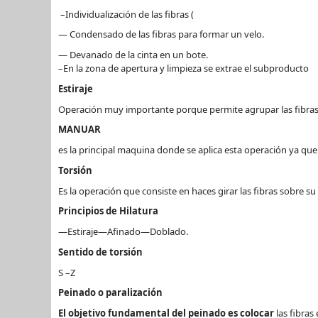
–Individualización de las fibras (
—
Condensado de las fibras para formar un velo.
— Devanado de la cinta en un bote.
–En la zona de apertura y limpieza se extrae el subproducto
Estiraje
Operación muy importante porque permite agrupar las fibras 
MANUAR
es la principal maquina donde se aplica esta operación ya que
Torsión
Es la operación que consiste en haces girar las fibras sobre su 
Principios de Hilatura
—Estiraje—Afinado—Doblado.
Sentido de torsión
S –Z
Peinado o paralización
El objetivo fundamental del peinado es colocar
las fibras