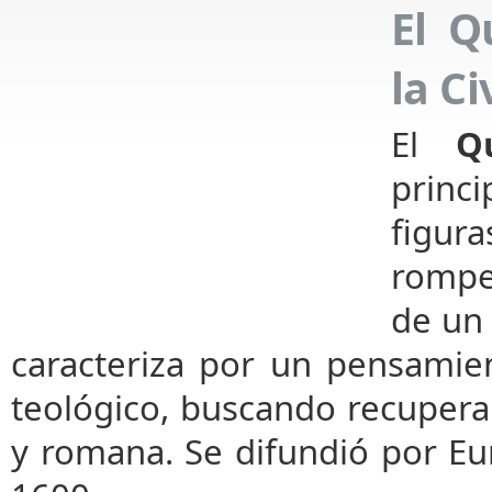
El Q
la Ci
El
Q
princ
figur
rompe
de un
caracteriza por un pensamien
teológico, buscando recuperar 
y romana. Se difundió por Eur