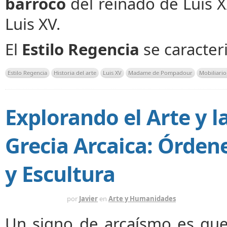
barroco
del reinado de Luis X
Luis XV.
El
Estilo Regencia
se caracter
Estilo Regencia
Historia del arte
Luis XV
Madame de Pompadour
Mobiliario
Explorando el Arte y l
Grecia Arcaica: Órden
y Escultura
HACE 8 MESES
por
Javier
en
Arte y Humanidades
Un signo de arcaísmo es qu