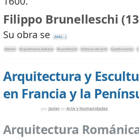
1600.
Filippo Brunelleschi (1
Su obra se
(MÁS…)
Alberti
Arquitectura Italiana
Brunelleschi
Historia del arte
Quattrocento
r
Arquitectura y Escult
en Francia y la Peníns
HACE 4 MESES
por
Javier
en
Arte y Humanidades
Arquitectura Románica