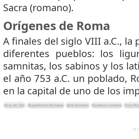
Sacra (romano).
Orígenes de Roma
A finales del siglo VIII a.C., l
diferentes pueblos: los ligu
samnitas, los sabinos y los la
el año 753 a.C. un poblado, R
en la capital de uno de los i
Arco de Tito
Arquitectura Romana
Arte Romano
Escultura romana
Foro R
M