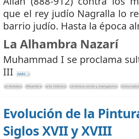
Allah (888-912) contra los 
que el rey judío Nagralla lo r
barrio judío. Hasta la época al
La Alhambra Nazarí
Muhammad I se proclama sult
III
(MÁS…)
al-Andalus
Alhambra
arte islámico
cerámica verde y manganeso
historiado
Evolución de la Pintur
Siglos XVII y XVIII