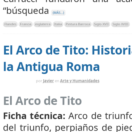
“búsqueda
(MÁS…)
Flandes
Francia
inglaterra
Italia
Pintura Barroca
Siglo XVII
Siglo XVIII
El Arco de Tito: Histor
la Antigua Roma
HACE 1 AÑO
por
Javier
en
Arte y Humanidades
El Arco de Tito
Ficha técnica:
Arco de triunfo
del triunfo, perpiaños de pi