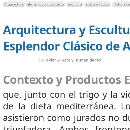
Arquitectura
elementos constructivos
escultura
estilos artísticos
Historia de
Arquitectura y Escultur
Esplendor Clásico de 
HACE 6 MESES
por
Javier
en
Arte y Humanidades
Contexto y Productos E
que, junto con el trigo y la v
de la dieta mediterránea. L
asistieron como jurados no d
triunfadora. Ambos frontone