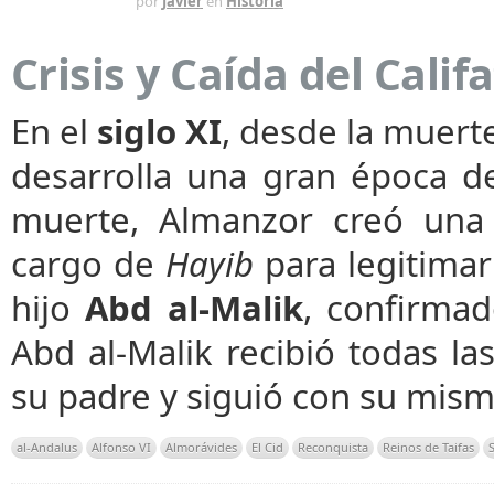
HACE 4 DÍAS
por
Javier
en
Historia
Crisis y Caída del Cali
En el
siglo XI
, desde la muert
desarrolla una gran época de
muerte, Almanzor creó una 
cargo de
Hayib
para legitimar 
hijo
Abd al-Malik
, confirma
Abd al-Malik recibió todas la
su padre y siguió con su mism
al-Andalus
Alfonso VI
Almorávides
El Cid
Reconquista
Reinos de Taifas