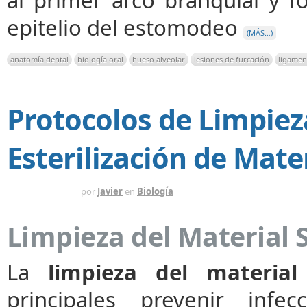
epitelio del estomodeo
(MÁS…)
anatomía dental
biología oral
hueso alveolar
lesiones de furcación
ligamen
Protocolos de Limpiez
Esterilización de Mate
HACE 1 MES
por
Javier
en
Biología
Limpieza del Material 
La
limpieza del material 
principales prevenir infec