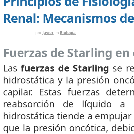
Principios de Fisiolog
Renal: Mecanismos de
HACE 1 MES
por
Javier
en
Biología
Fuerzas de Starling en
Las
fuerzas de Starling
se re
hidrostática y la presión onc
capilar. Estas fuerzas deter
reabsorción de líquido a l
hidrostática tiende a empujar e
que la presión oncótica, debid