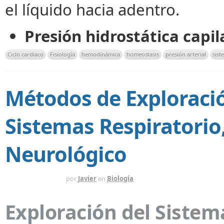
el líquido hacia adentro.
Presión hidrostática capi
Ciclo cardiaco
Fisiología
hemodinámica
homeostasis
presión arterial
sist
Métodos de Exploración
Sistemas Respiratorio
Neurológico
HACE 2 MESES
por
Javier
en
Biología
Exploración del Sistema