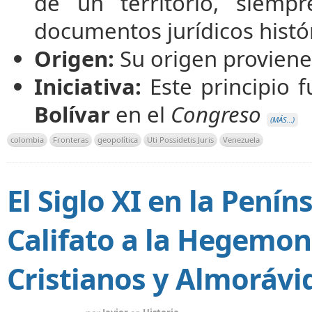
de un territorio, siem
documentos jurídicos histó
Origen:
Su origen proviene
Iniciativa:
Este principio f
Bolívar
en el
Congreso
(MÁS…)
colombia
Fronteras
geopolítica
Uti Possidetis Juris
Venezuela
El Siglo XI en la Peníns
Califato a la Hegemon
Cristianos y Almorávi