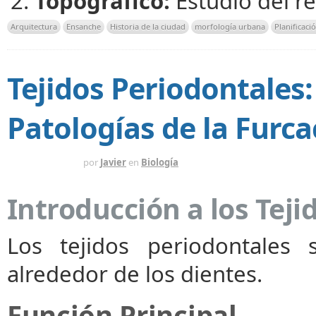
Topográfico:
Estudio del r
Arquitectura
Ensanche
Historia de la ciudad
morfología urbana
Planificació
Tejidos Periodontales:
Patologías de la Furca
HACE 1 MES
por
Javier
en
Biología
Introducción a los Teji
Los tejidos periodontales
alrededor de los dientes.
Función Principal