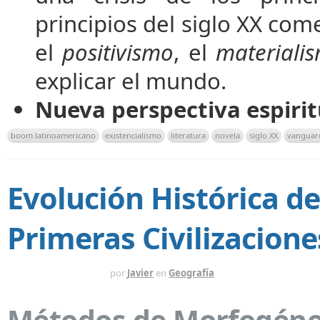
principios del siglo XX co
el
positivismo
, el
materiali
explicar el mundo.
Nueva perspectiva espirit
boom latinoamericano
existencialismo
literatura
novela
siglo XX
vanguar
Evolución Histórica d
Primeras Civilizacion
HACE 3 SEMANAS
por
Javier
en
Geografía