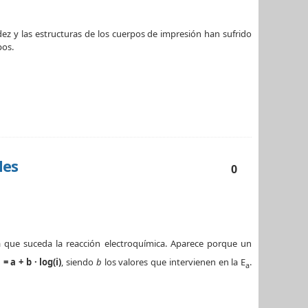
ez y las estructuras de los cuerpos de impresión han sufrido
pos.
les
0
 que suceda la reacción electroquímica. Aparece porque un
 = a + b · log(i)
, siendo
b
los valores que intervienen en la E
.
a