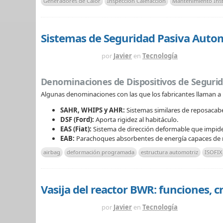
Generadores de Calor
Inspección Calefacción
Mantenimiento Inst
Sistemas de Seguridad Pasiva Autom
HACE 5 MESES
por
Javier
en
Tecnología
Denominaciones de Dispositivos de Segurid
Algunas denominaciones con las que los fabricantes llaman a 
SAHR, WHIPS y AHR:
Sistemas similares de reposacabe
DSF (Ford):
Aporta rigidez al habitáculo.
EAS (Fiat):
Sistema de dirección deformable que impide 
EAB:
Parachoques absorbentes de energía capaces de r
airbag
deformación programada
estructura automotriz
ISOFIX
Vasija del reactor BWR: funciones, cr
HACE 6 MESES
por
Javier
en
Tecnología