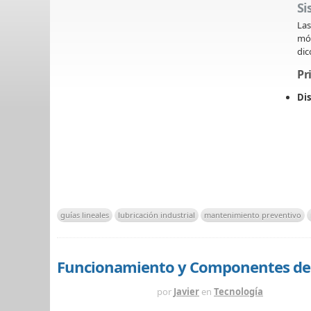
Si
La
móv
di
Pr
Di
guías lineales
lubricación industrial
mantenimiento preventivo
Funcionamiento y Componentes de 
HACE 2 SEMANAS
por
Javier
en
Tecnología