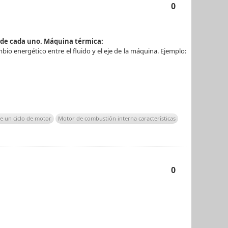
0
 de cada uno. Máquina térmica:
io energético entre el fluido y el eje de la máquina. Ejemplo:
e un ciclo de motor
Motor de combustión interna características
0