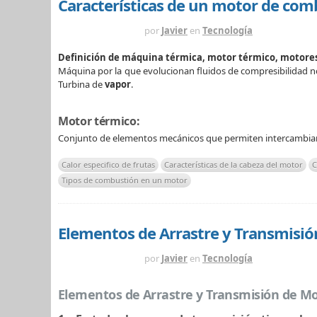
Características de un motor de com
HACE 3 MESES
por
Javier
en
Tecnología
Definición de máquina térmica, motor térmico, motore
Máquina por la que evolucionan fluidos de compresibilidad no 
Turbina de
vapor
.
Motor térmico:
Conjunto de elementos mecánicos que permiten intercambiar 
Calor especifico de frutas
Características de la cabeza del motor
C
Tipos de combustión en un motor
Elementos de Arrastre y Transmisi
HACE 4 MESES
por
Javier
en
Tecnología
Elementos de Arrastre y Transmisión de Mo