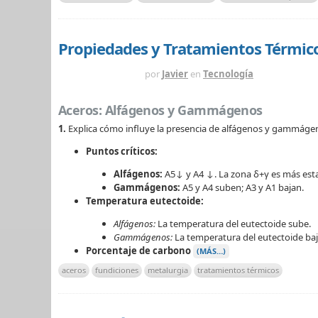
Propiedades y Tratamientos Térmico
HACE 3 MESES
por
Javier
en
Tecnología
Aceros: Alfágenos y Gammágenos
1.
Explica cómo influye la presencia de alfágenos y gammágeno
Puntos críticos:
Alfágenos:
A5↓ y A4 ↓. La zona δ+γ es más esta
Gammágenos:
A5 y A4 suben; A3 y A1 bajan.
Temperatura eutectoide:
Alfágenos:
La temperatura del eutectoide sube.
Gammágenos:
La temperatura del eutectoide baj
Porcentaje de carbono
(MÁS…)
aceros
fundiciones
metalurgia
tratamientos térmicos