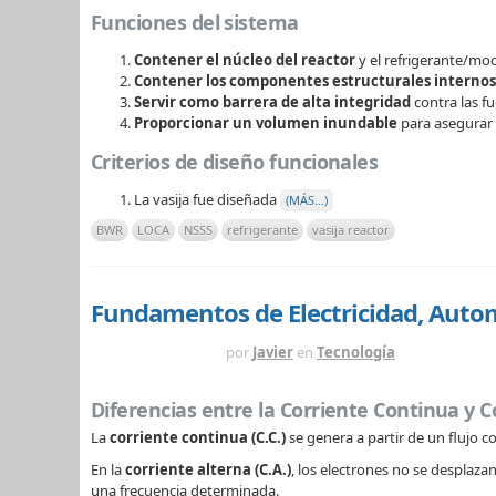
Funciones del sistema
Contener el núcleo del reactor
y el refrigerante/mo
Contener los componentes estructurales internos
Servir como barrera de alta integridad
contra las fu
Proporcionar un volumen inundable
para asegurar 
Criterios de diseño funcionales
La vasija fue diseñada
(MÁS…)
BWR
LOCA
NSSS
refrigerante
vasija reactor
Fundamentos de Electricidad, Autom
HACE 6 MESES
por
Javier
en
Tecnología
Diferencias entre la Corriente Continua y C
La
corriente continua (C.C.)
se genera a partir de un flujo 
En la
corriente alterna (C.A.)
, los electrones no se desplazan 
una frecuencia determinada.