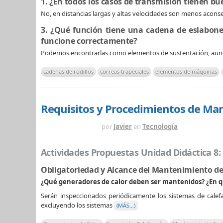
1. ¿En todos los casos de transmisión tienen bu
No, en distancias largas y altas velocidades son menos aconse
3. ¿Qué función tiene una cadena de eslabone
funcione correctamente?
Podemos encontrarlas como elementos de sustentación, aun
cadenas de rodillos
correas trapeciales
elementos de máquinas
Requisitos y Procedimientos de Man
HACE 5 MESES
por
Javier
en
Tecnología
Actividades Propuestas Unidad Didáctica 8
Obligatoriedad y Alcance del Mantenimiento de
¿Qué generadores de calor deben ser mantenidos? ¿En qu
Serán inspeccionados periódicamente los sistemas de calef
excluyendo los sistemas
(MÁS…)