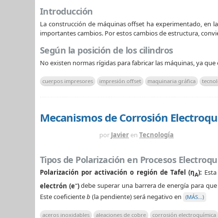
Introducción
La construcción de máquinas offset ha experimentado, en las
importantes cambios. Por estos cambios de estructura, convien
Según la posición de los cilindros
No existen normas rígidas para fabricar las máquinas, ya que 
cuerpos impresores
impresión offset
maquinaria gráfica
tecno
Mecanismos de Corrosión Electroquí
HACE 3 MESES
por
Javier
en
Tecnología
Tipos de Polarización en Procesos Electroq
Polarización por activación o región de Tafel (η
):
Esta 
A
–
electrón (e
)
debe superar una barrera de energía para que 
Este coeficiente
b
(la pendiente) será negativo en
(MÁS…)
aceros inoxidables
aleaciones de cobre
corrosión electroquímica