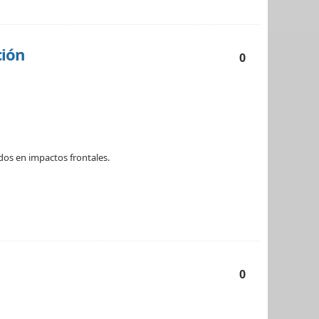
ción
0
dos en impactos frontales.
0