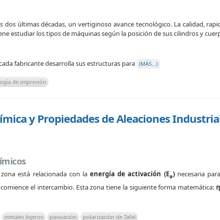
 dos últimas décadas, un vertiginoso avance tecnológico. La calidad, rapid
e estudiar los tipos de máquinas según la posición de sus cilindros y cuer
cada fabricante desarrolla sus estructuras para
(MÁS…)
logía de impresión
mica y Propiedades de Aleaciones Industria
uímicos
zona está relacionada con la
energía de activación (E
)
necesaria para
a
comience el intercambio. Esta zona tiene la siguiente forma matemática:
η
metales ligeros
pasivación
polarización de Tafel