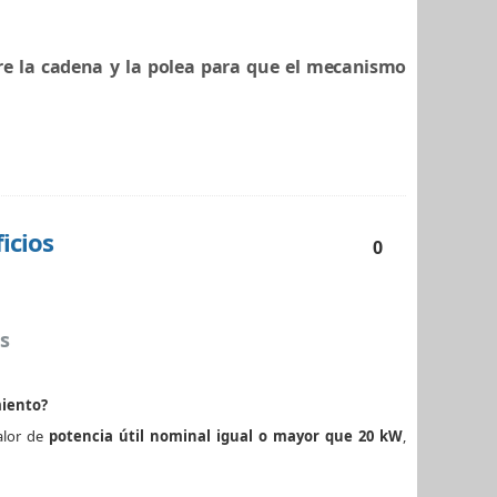
re la cadena y la polea para que el mecanismo
icios
0
s
miento?
alor de
potencia útil nominal igual o mayor que 20 kW
,