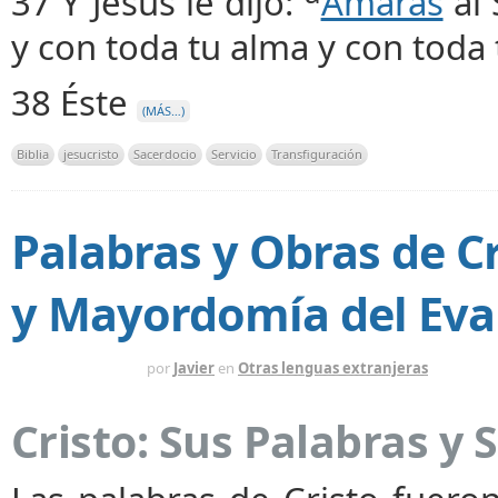
37 Y Jesús le dijo:
Amarás
al 
y con toda tu alma y con toda
38 Éste
(MÁS…)
Biblia
jesucristo
Sacerdocio
Servicio
Transfiguración
Palabras y Obras de Cr
y Mayordomía del Eva
HACE 5 MESES
por
Javier
en
Otras lenguas extranjeras
Cristo: Sus Palabras y 