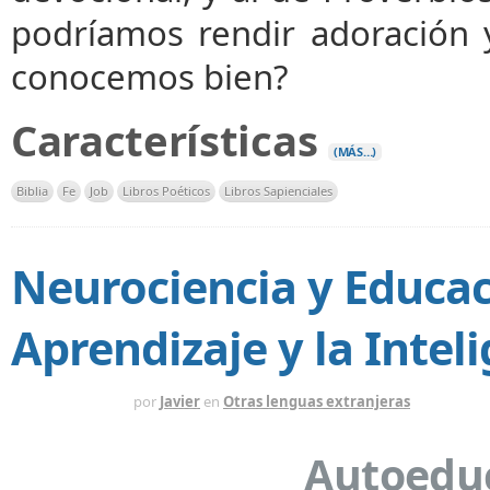
podríamos rendir adoración 
conocemos bien?
Características
(MÁS…)
Biblia
Fe
Job
Libros Poéticos
Libros Sapienciales
Neurociencia y Educac
Aprendizaje y la Intel
HACE 1 AÑO
por
Javier
en
Otras lenguas extranjeras
Autoeduc