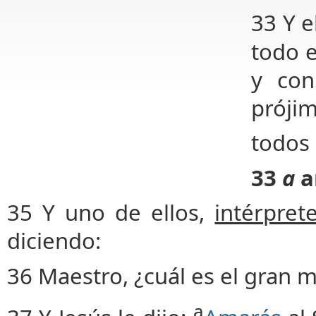
33 Y e
todo e
y con
próji
todos
33
a
a
35 Y uno de ellos,
intérpret
diciendo:
36 Maestro, ¿cuál es el gran 
a