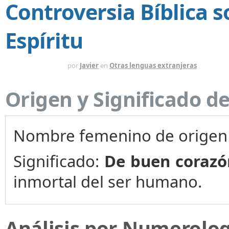
Controversia Bíblica s
Espíritu
HACE 8 MESES
por
Javier
en
Otras lenguas extranjeras
Origen y Significado 
Nombre femenino de orige
Significado:
De buen corazó
inmortal del ser humano.
Análisis por Numerolo