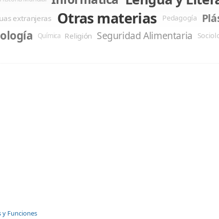
Otras materias
Plá
uas extranjeras
Pedagogía
iología
Seguridad Alimentaria
Religión
Sociol
Química
s y Funciones