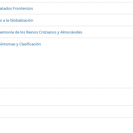
Tratados Fronterizos
 a la Globalización
 Hegemonía de los Reinos Cristianos y Almorávides
Síntomas y Clasificación