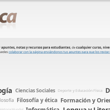
r
apuntes, notas y recursos para estudiantes
, de
cualquier curso, nive
puedes
colaborar con la página enviándonos tus apuntes para que los revise 
ogía
D
Ciencias Sociales
Deporte y Educación Física
Formación y Orie
Filosofía y ética
ilosofía
Lengua y Liter
Informática
Historia Mundial