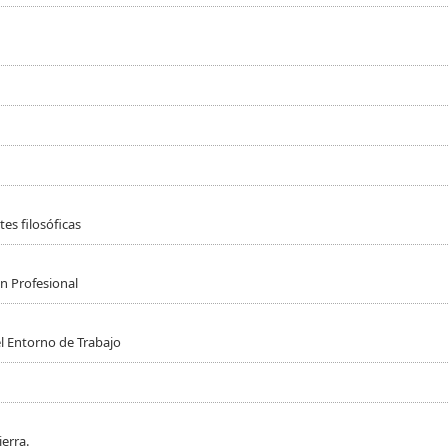
es filosóficas
n Profesional
l Entorno de Trabajo
erra.