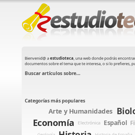
Bienvenid@ a
estudioteca
, una web donde podrás encontra
documentos sobre el tema que te interesa, o si lo prefieres, 
Buscar artículos sobre…
Categorías más populares
Biol
Arte y Humanidades
Economía
Español
F
Electrónica
Historia
Geología
Historia de España