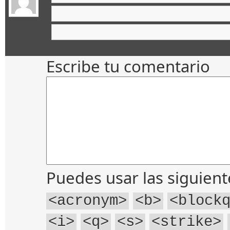
Escribe tu comentario
Puedes usar las siguien
<acronym>
<b>
<block
<i>
<q>
<s>
<strike>