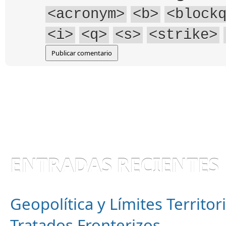
<acronym>
<b>
<block
<i>
<q>
<s>
<strike>
ENTRADAS RECIENTES
Geopolítica y Límites Territor
Tratados Fronterizos