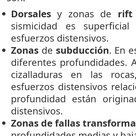
Dorsales
y zonas de
rif
sismicidad es superfici
esfuerzos distensivos.
Zonas
de
subducción
. En e
diferentes profundidades. 
cizalladuras en las roca
esfuerzos distensivos rela
profundidad están origin
distensivos.
Zonas de
fallas transform
profundidades medias y baj