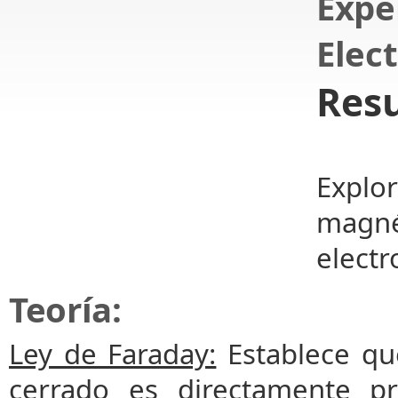
Exp
Elec
Res
Explo
magn
elect
Teoría:
Ley de Faraday:
Establece que
cerrado es directamente pr