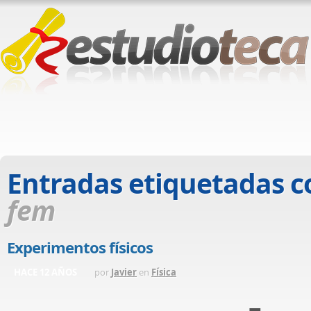
Entradas etiquetadas 
fem
Experimentos físicos
HACE 12 AÑOS
por
Javier
en
Física