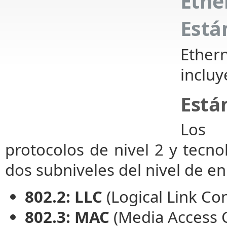
Eth
Está
Ether
incluye
Está
Los 
protocolos de nivel 2 y tecno
dos subniveles del nivel de en
802.2: LLC
(Logical Link Con
802.3: MAC
(Media Access C