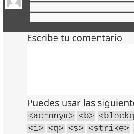
Escribe tu comentario
Puedes usar las siguien
<acronym>
<b>
<block
<i>
<q>
<s>
<strike>