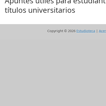
Apuntes útiles para estudiant
títulos universitarios
Copyright ©
2026
Estudioteca
|
Acer