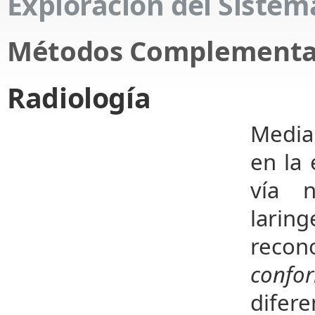
Exploración del Sistema
Métodos Complementar
Radiología
Media
en la 
vía n
lari
recon
confo
difer