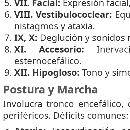
VII. Facial:
Expresión facial
VIII. Vestibulococlear:
Equi
nistagmos y ataxia.
IX, X:
Deglución y sonidos re
XI. Accesorio:
Inervac
esternocefálico.
XII. Hipogloso:
Tono y sime
Postura y Marcha
Involucra tronco encefálico,
periféricos. Déficits comunes: