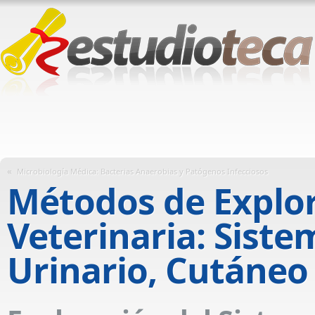
«
Microbiología Médica: Bacterias Anaerobias y Patógenos Infecciosos
Métodos de Explor
Veterinaria: Siste
Urinario, Cutáneo