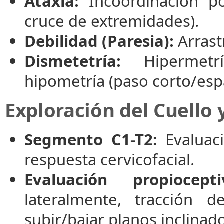
Ataxia:
Incoordinación por
cruce de extremidades).
Debilidad (Paresia):
Arrast
Dismetetría:
Hipermetrí
hipometría (paso corto/espá
Exploración del Cuello
Segmento C1-T2:
Evaluaci
respuesta cervicofacial.
Evaluación propiocepti
lateralmente, tracción 
subir/bajar planos inclinad