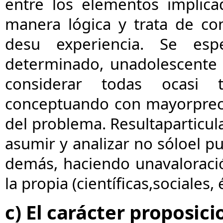
entre los elementos implicad
manera lógica y trata de con
de
su experiencia. Se es
determinado, un
adolescente
considerar todas o
casi 
conceptuando con mayor
prec
del problema. Resulta
particu
asumir y analizar no sólo
el pu
demás, haciendo una
valoraci
la propia (científicas,
sociales, 
c) El carácter proposic