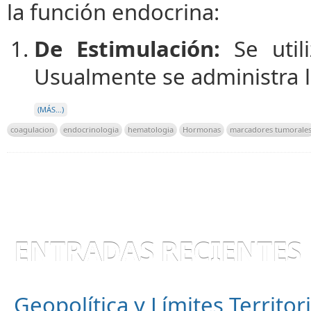
la función endocrina:
De Estimulación:
Se utili
Usualmente se administra la
(MÁS…)
coagulacion
endocrinologia
hematologia
Hormonas
marcadores tumorale
ENTRADAS RECIENTES
Geopolítica y Límites Territor