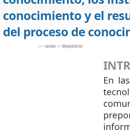
conocimiento y el res
del proceso de conoc
HACE 5 MESES
por
Javier
en
Magisterio
INT
En la
tecno
comun
prep
inform