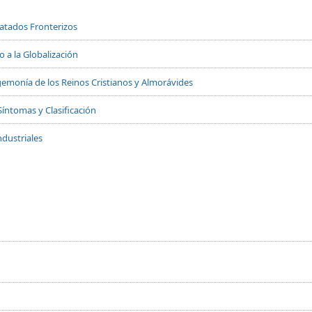
Tratados Fronterizos
 a la Globalización
 Hegemonía de los Reinos Cristianos y Almorávides
Síntomas y Clasificación
dustriales