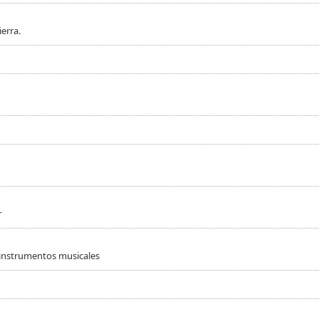
erra.
r
 instrumentos musicales