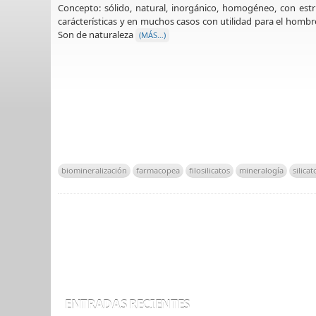
Concepto: sólido, natural, inorgánico, homogéneo, con est
carácterísticas y en muchos casos con utilidad para el hombr
Son de naturaleza
(MÁS…)
biomineralización
farmacopea
filosilicatos
mineralogía
silicat
ENTRADAS RECIENTES