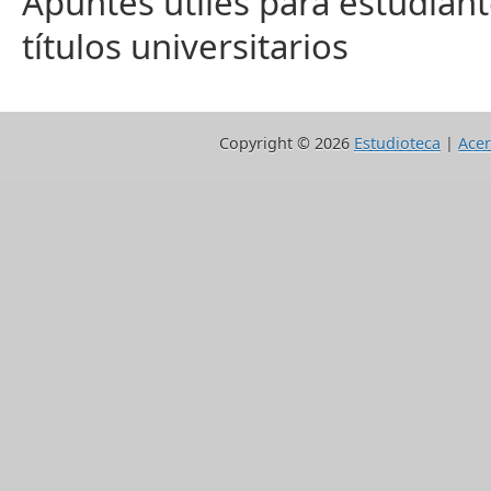
Apuntes útiles para estudiant
títulos universitarios
Copyright ©
2026
Estudioteca
|
Acer