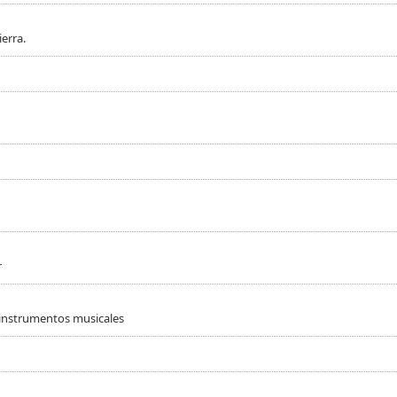
erra.
r
 instrumentos musicales