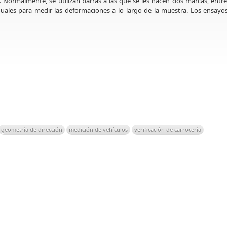
). Normalmente, se utilizan barras a las que se les hacen dos marcas, entre
iguales para medir las deformaciones a lo largo de la muestra. Los ensayo
geometría de dirección
medición de vehículos
verificación de carrocería