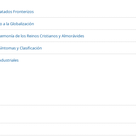
Tratados Fronterizos
 a la Globalización
 Hegemonía de los Reinos Cristianos y Almorávides
Síntomas y Clasificación
dustriales