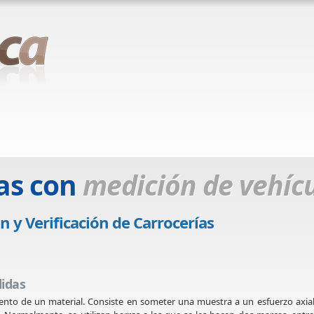
as con
medición de vehíc
 y Verificación de Carrocerías
idas
iento de un material. Consiste en someter una muestra a un esfuerzo axia