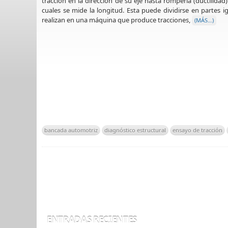
tracción en la dirección de su eje hasta romperla (ductilidad
cuales se mide la longitud. Esta puede dividirse en partes 
realizan en una máquina que produce tracciones,
(MÁS…)
bancada automotriz
diagnóstico estructural
ensayo de tracción
ENTRADAS RECIENTES