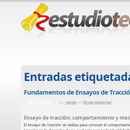
Entradas etiquetad
Fundamentos de Ensayos de Tracción
HACE 2 MESES
por
Javier
en
Otras materias
Ensayo de tracción: comportamiento y med
El ensayo de tracción se realiza para conocer el comportam