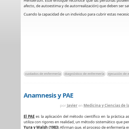
Henderson. Este enfoque reconoce que las personas poseen n
afecto, de autoestima y de autorrealización) que deben ser sa
Cuando la capacidad de un individuo para cubrir estas neces
cuidados de enfermería
diagnóstico de enfermería
ejecución de 
Anamnesis y PAE
HACE 13 AÑOS
por
Javier
en
Medicina y Ciencias de l
El PAE
es la aplicación del método científico en la práctica 
utiliza con rigores en realidad, un método sistemático que pe
Yura y Walsh (1983
) Afirman que, el proceso de enfermería 