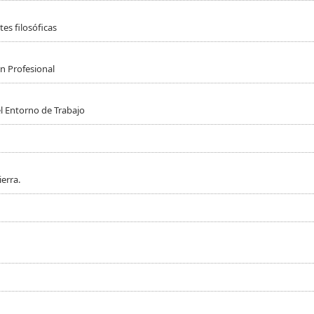
es filosóficas
n Profesional
l Entorno de Trabajo
erra.