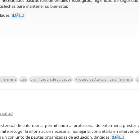
ecesidades básicas fundamentales (fisiológicas, higiénicas, de seguridad
tisfechas para mantener su bienestar.
idades
(MÁS…)
enfermería
pae
planificación de cuidados
Proceso de Atención de Enfermería
v
a salud
asistencial de enfermería, permitiendo al profesional de enfermería prestar
rmite recoger la información necesaria, manejarla, concretarla en intervenc
es un conjunto de pautas organizadas de actuación, dirigidas
(MÁS…)