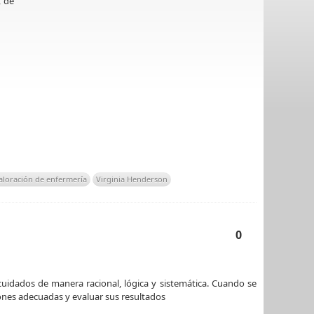
, de
aloración de enfermería
Virginia Henderson
0
 cuidados de manera racional, lógica y sistemática. Cuando se
iones adecuadas y evaluar sus resultados