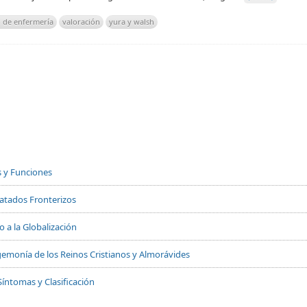
 de enfermería
valoración
yura y walsh
s y Funciones
Tratados Fronterizos
 a la Globalización
 Hegemonía de los Reinos Cristianos y Almorávides
Síntomas y Clasificación