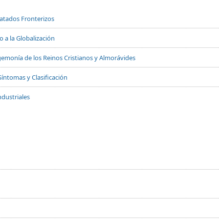
Tratados Fronterizos
 a la Globalización
 Hegemonía de los Reinos Cristianos y Almorávides
Síntomas y Clasificación
dustriales