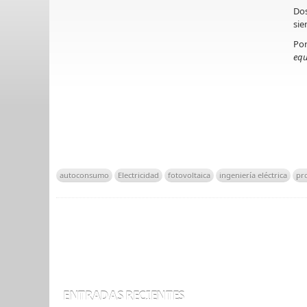
Dos
sie
Por
equ
autoconsumo
Electricidad
fotovoltaica
ingeniería eléctrica
pro
ENTRADAS RECIENTES