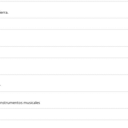
erra.
r
 instrumentos musicales