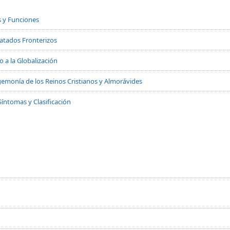
s y Funciones
Tratados Fronterizos
 a la Globalización
 Hegemonía de los Reinos Cristianos y Almorávides
Síntomas y Clasificación