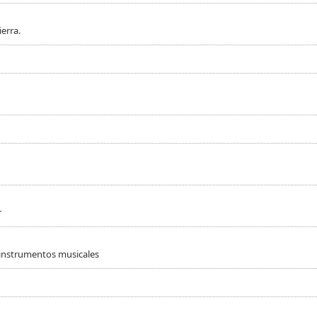
erra.
r
 instrumentos musicales