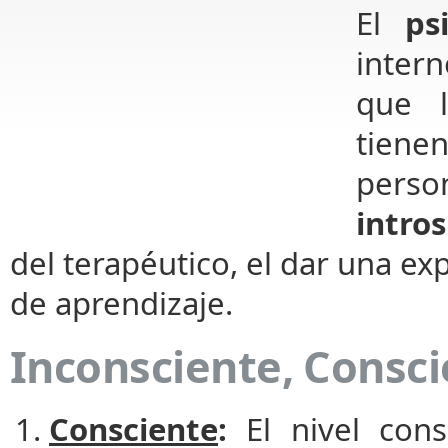
El
ps
inter
que l
tiene
pers
intro
del terapéutico, el dar una exp
de aprendizaje.
Inconsciente, Consci
Consciente
:
El nivel con