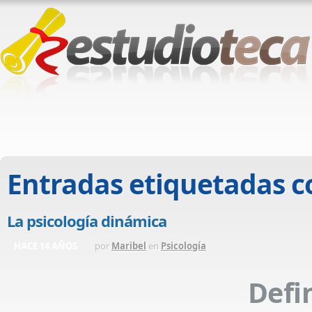
Entradas etiquetadas 
La psicología dinámica
HACE 14 AÑOS
por
Maribel
en
Psicología
Defi