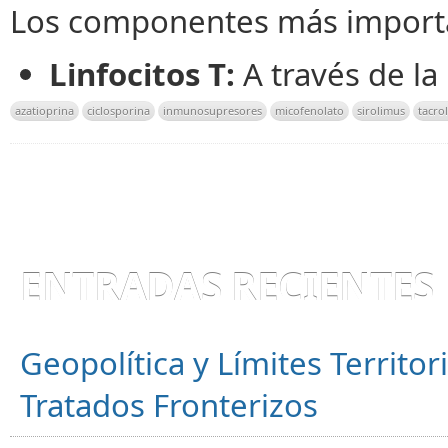
Los componentes más importa
Linfocitos T:
A través de la
azatioprina
ciclosporina
inmunosupresores
micofenolato
sirolimus
tacro
ENTRADAS RECIENTES
Geopolítica y Límites Territor
Tratados Fronterizos