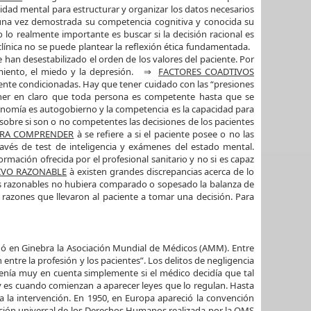
acidad mental para estructurar y organizar los datos necesarios
 una vez demostrada su competencia cognitiva y conocida su
lo realmente importante es buscar si la decisión racional es
clínica no se puede plantear la reflexión ética fundamentada.
 han desestabilizado el orden de los valores del paciente. Por
frimiento, el miedo y la depresión. ⇒
FACTORES COADTIVOS
mente condicionadas. Hay que tener cuidado con las “presiones
 tener en claro que toda persona es competente hasta que se
nomía es autogobierno y la competencia es la capacidad para
bre si son o no competentes las decisiones de los pacientes
ARA COMPRENDER
à se refiere a si el paciente posee o no las
ravés de test de inteligencia y exámenes del estado mental.
ormación ofrecida por el profesional sanitario y no si es capaz
IVO RAZONABLE
à existen grandes discrepancias acerca de lo
s razonables no hubiera comparado o sopesado la balanza de
 razones que llevaron al paciente a tomar una decisión. Para
undó en Ginebra la Asociación Mundial de Médicos (AMM). Entre
entre la profesión y los pacientes”. Los delitos de negligencia
e tenía muy en cuenta simplemente si el médico decidía que tal
 y es cuando comienzan a aparecer leyes que lo regulan. Hasta
a la intervención. En 1950, en Europa apareció la convención
ación universal de los Derechos Humanos realizada por la OMS