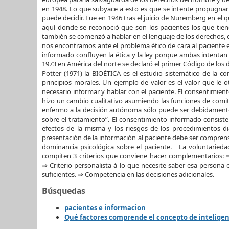
en 1948. Lo que subyace a esto es que se intente propugnar
puede decidir. Fue en 1946 tras el juicio de Nuremberg en el
aquí donde se reconoció que son los pacientes los que tiene
también se comenzó a hablar en el lenguaje de los derechos,
nos encontramos ante el problema ético de cara al paciente e
informado confluyen la ética y la ley porque ambas intentan
1973 en América del norte se declaró el primer Código de los
Potter (1971) la BIOÉTICA es el estudio sistemático de la 
principios morales. Un ejemplo de valor es el valor que le 
necesario informar y hablar con el paciente. El consentimien
hizo un cambio cualitativo asumiendo las funciones de comité 
enfermo a la decisión autónoma sólo puede ser debidamente e
sobre el tratamiento”. El consentimiento informado consist
efectos de la misma y los riesgos de los procedimientos d
presentación de la información al paciente debe ser comprensi
dominancia psicológica sobre el paciente. La voluntariedad
compiten 3 criterios que conviene hacer complementarios: ⇒ 
⇒ Criterio personalista à lo que necesite saber esa person
suficientes. ⇒ Competencia en las decisiones adicionales.
Búsquedas
pacientes e informacion
Qué factores comprende el concepto de inteligen