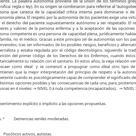
iente. La palabra autonomía proviene de la unión de los términos grie
gnifica: regla o ley). En su origen se combinaron para referirse al “autogo
sona que carezca de la capacidad crítica interna para dominarse o de l
onomía plena. El respeto por la autonomía de los pacientes exige una virt
 el derecho del paciente supuestamente autónomo a ser respetado. El res
eres y valores de la persona enferma y a la aceptación de las opcione
sona competente es una persona de capacidad plena, jurídicamente habland
familia, no el médico. Gracias a este principio (el de autonomía) son los pa
ervenidos, tras ser informados de los posibles riesgos, beneficios y alternat
ernalista y estaba regulada por el código deontológico, siguiendo la trad
rición del primer código de los Derechos de los Enfermos, cuando ésto
tancialmente su relación con el sanitario. En estos años, la vieja relación
ecaer como ideal y se comenzó a propugnar como ideal otro tipo de re
tienen que la mejor interpretación del principio de respeto a la auto
etente cuando es psicológicamente capaz de comprender el significado de la
distintas opciones posibles y las consecuencias de cada una, para, posterio
rsonas en 4 niveles: ⇒ NIVEL 0 à nula competencia (incapacitados). ⇒ NIVEL 
imiento explícito o implícito a las opciones propuestas.
. ° Demencias seniles moderadas.
icóticos activos, autistas.