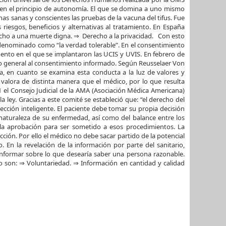
 en el principio de autonomía. El que se domina a uno mismo
s sanas y conscientes las pruebas de la vacuna del tifus. Fue
riesgos, beneficios y alternativas al tratamiento. En España
echo a una muerte digna. ⇒ Derecho a la privacidad. Con esto
a denominado como “la verdad tolerable”. En el consentimiento
ento en el que se implantaron las UCIS y UVIS. En febrero de
cho general al consentimiento informado. Según Reusselaer Von
a, en cuanto se examina esta conducta a la luz de valores y
 valora de distinta manera que el médico, por lo que resulta
1 el Consejo Judicial de la AMA (Asociación Médica Americana)
 ley. Gracias a este comité se estableció que: “el derecho del
cción inteligente. El paciente debe tomar su propia decisión
naturaleza de su enfermedad, así como del balance entre los
 la aprobación para ser sometido a esos procedimientos. La
ción. Por ello el médico no debe sacar partido de la potencial
En la revelación de la información por parte del sanitario,
 informar sobre lo que desearía saber una persona razonable.
o son: ⇒ Voluntariedad. ⇒ Información en cantidad y calidad