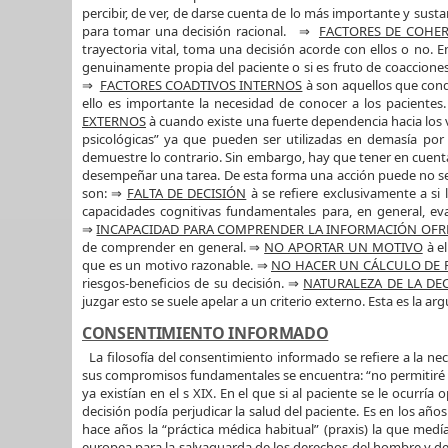
percibir, de ver, de darse cuenta de lo más importante y susta
para tomar una decisión racional. ⇒
FACTORES DE COHER
trayectoria vital, toma una decisión acorde con ellos o no.
genuinamente propia del paciente o si es fruto de coacciones
⇒
FACTORES COADTIVOS INTERNOS
à son aquellos que condi
ello es importante la necesidad de conocer a los pacientes
EXTERNOS
à cuando existe una fuerte dependencia hacia los 
psicológicas” ya que pueden ser utilizadas en demasía por 
demuestre lo contrario. Sin embargo, hay que tener en cuen
desempeñar una tarea. De esta forma una acción puede no se
son: ⇒
FALTA DE DECISIÓN
à se refiere exclusivamente a s
capacidades cognitivas fundamentales para, en general, eva
⇒
INCAPACIDAD PARA COMPRENDER LA INFORMACIÓN OFR
de comprender en general. ⇒
NO APORTAR UN MOTIVO
à el
que es un motivo razonable. ⇒
NO HACER UN CÁLCULO DE R
riesgos-beneficios de su decisión. ⇒
NATURALEZA DE LA DE
juzgar esto se suele apelar a un criterio externo. Esta es la
CONSENTIMIENTO INFORMADO
La filosofía del consentimiento informado se refiere a la n
sus compromisos fundamentales se encuentra: “no permitiré que 
ya existían en el s XIX. En el que si al paciente se le ocurr
decisión podía perjudicar la salud del paciente. Es en los a
hace años la “práctica médica habitual” (praxis) la que med
europea para la salvaguarda de los derechos del hombre y de