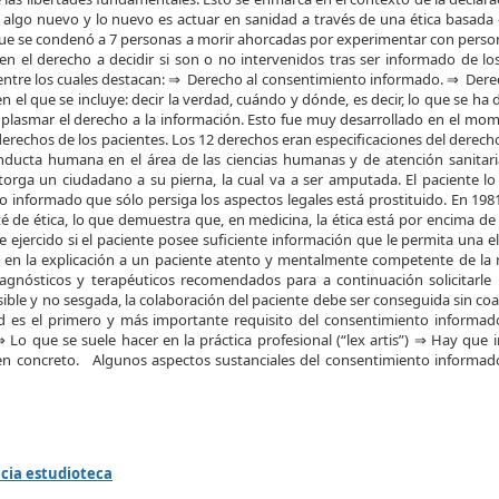
 algo nuevo y lo nuevo es actuar en sanidad a través de una ética basada
 que se condenó a 7 personas a morir ahorcadas por experimentar con persona
n el derecho a decidir si son o no intervenidos tras ser informado de los 
 entre los cuales destacan: ⇒ Derecho al consentimiento informado. ⇒ Der
n el que se incluye: decir la verdad, cuándo y dónde, es decir, lo que se h
 plasmar el derecho a la información. Esto fue muy desarrollado en el mom
 derechos de los pacientes. Los 12 derechos eran especificaciones del dere
conducta humana en el área de las ciencias humanas y de atención sanitari
otorga un ciudadano a su pierna, la cual va a ser amputada. El paciente lo
to informado que sólo persiga los aspectos legales está prostituido. En 198
de ética, lo que demuestra que, en medicina, la ética está por encima de la
jercido si el paciente posee suficiente información que le permita una ele
e en la explicación a un paciente atento y mentalmente competente de la 
iagnósticos y terapéuticos recomendados para a continuación solicitarle
ble y no sesgada, la colaboración del paciente debe ser conseguida sin coac
 es el primero y más importante requisito del consentimiento informado. 
Lo que se suele hacer en la práctica profesional (“lex artis”) ⇒ Hay que
a en concreto. Algunos aspectos sustanciales del consentimiento informad
cia estudioteca