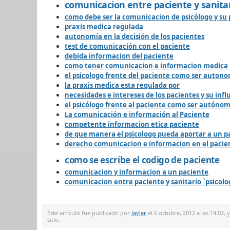
comunicacion entre paciente y sanita
como debe ser la comunicacion de psicólogo y su
praxis medica regulada
autonomía en la decisión de los pacientes
test de comunicación con el paciente
debida informacion del paciente
como tener comunicacion e informacion medica
el psicologo frente del paciente como ser auton
la praxis medica esta regulada por
necesidades e intereses de los pacientes y su infl
el psicólogo frente al paciente como ser autóno
La comunicación e información al Paciente
competente informacion etica paciente
de que manera el psicologo pueda aportar a un pa
derecho comunicacion e informacion en el pacie
como se escribe el codigo de paciente
comunicacion y informacion a un paciente
comunicacion entre paciente y sanitario `psicolo
Este artículo fue publicado por
Javier
el 6 octubre, 2012 a las 14:02,
sitio.