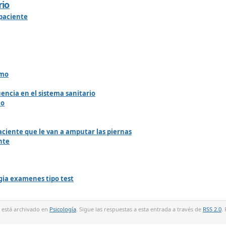
rio
 paciente
omo
uencia en el sistema sanitario
mo
ciente que le van a amputar las piernas
nte
gia examenes tipo test
 y está archivado en
Psicología
. Sigue las respuestas a esta entrada a través de
RSS 2.0
.