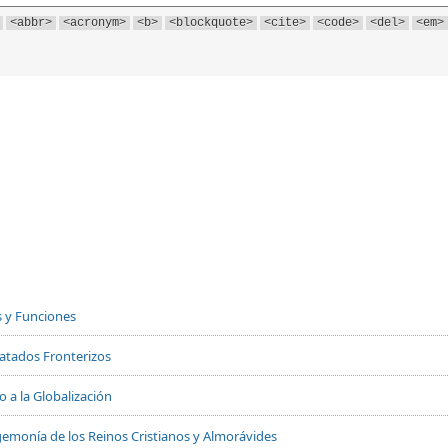
<abbr>
<acronym>
<b>
<blockquote>
<cite>
<code>
<del>
<em>
s y Funciones
Tratados Fronterizos
 a la Globalización
 Hegemonía de los Reinos Cristianos y Almorávides