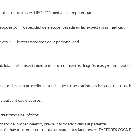
ntos ineficaces. ⇒ NIVEL II à mediana competencia:
ropuesto. ° Capacidad de elección basada en las expectativas médicas.
ves. ° Ciertos trastornos de la personalidad.
bilidad del consentimiento de procedimientos diagnósticos y/o terapéutico
lla conlleva en procedimientos. ° Decisiones racionales basadas en conside
y autocríticos maduros.
trastornos neuróticos.
chazo del procedimiento, previa información dada al paciente.
cisión hay que tener en cuenta los siguientes factores: ⇒
FACTORES COGNI