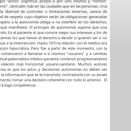
gos “autos” (significa: propio o por uno mismo) y “nomos”
bierno”, centrado más en las ciudades que en las personas. Una
a libertad de controles o limitaciones externas, carece de
ud de respeto cuyo objetivo serán las obligaciones generadas
peto a la autonomía obliga a no interferir en los derechos,
s que manifieste. El principio de autonomía supone que una
o. Es el paciente el que conoce mejor sus intereses y los de
cientes los que tienen el derecho a decidir si quieren ser o no
ivas a la intervención. Hasta 1973 la relación con el médico era
ición hipocrática. Pero fue a partir de este momento, con la
s comenzaron a llamarse a sí mismos “usuarios” y a cambiar
 vertical-paternalista médico-paciente comenzó progresivamente
lación más horizontal: usuario-sanitario. Muchos autores
nomía es que los actos y decisiones autónomas no deben ser
 información que se le transmite, contrastarla con su escala
rmente, tomar una decisión coherente con todo lo anterior. El
I à baja competencia: