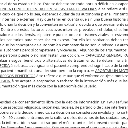
ncial de su estado clínico. Esto se debe sobre todo por un déficit en la cap
ENCIA O INCOHERENCIA CON SU SISTEMA DE VALORES
à se refiere a si
 En caso de que no lo sea, debemos dudar de su autonomía plena. Por tanto 
 internas o externas. Hay que tener en cuenta que sin una buena historia 
cionan la decisión y la convierten en extraña, debido a que previamente se
. Dentro de estos factores coactivos internos prevalecen el dolor, el su
valores de los demás. el paciente puede tomar decisiones vitales excesiva
los sanitarios para especular en exceso. Por ello los sanitarios deben
ta que los conceptos de autonomía y competencia no son lo mismo. La auto
r autónoma pero sí competente, y viceversa. Algunos de los argumentos so
i la persona puede o no manifestar una opción. ⇒
CAPACIDAD GENERAL P
luar riesgos, beneficios o alternativas de tratamiento. Se determina a t
ECIDA
à se busca averiguar si el paciente comprende el significado de la inf
 paciente manifiesta una decisión pero no la explica. ⇒
APORTAR UN MOT
IESGOS-BENEFICIOS
à se refiere a que aunque el enfermo adujese motivo
CISIÓN
à se acepta la aceptación o rechazo de la intervención más que las
 argumentación que más choca con la autonomía del usuario.
ecesidad del consentimiento libre con la debida información. En 1948 se f
aspectos religiosos, racionales, raciales, de partido o de clase interfieran 
ía oponerse a la decisión médica, su decisión se consideraba inválida y no s
ños 40 – 50 cuando entramos en la cultura de los derechos de los ciudadanos
ía la información a suministrar por el médico antes del consentimiento par
 las libertades fundamentales. Esto se enmarca en el contexto de la declar