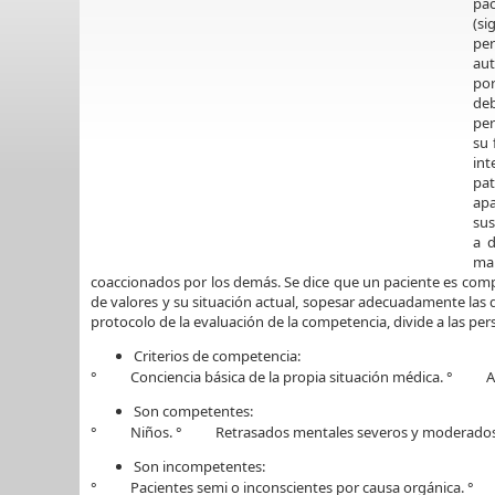
pac
(si
per
aut
por
deb
per
su 
int
pat
apa
sus
a d
man
coaccionados por los demás. Se dice que un paciente es comp
de valores y su situación actual, sopesar adecuadamente las 
protocolo de la evaluación de la competencia, divide a las pe
Criterios de competencia:
° Conciencia básica de la propia situación médica. ° Asent
Son competentes:
° Niños. ° Retrasados mentales severos y moderados
Son incompetentes:
° Pacientes semi o inconscientes por causa orgánica. ° Ps