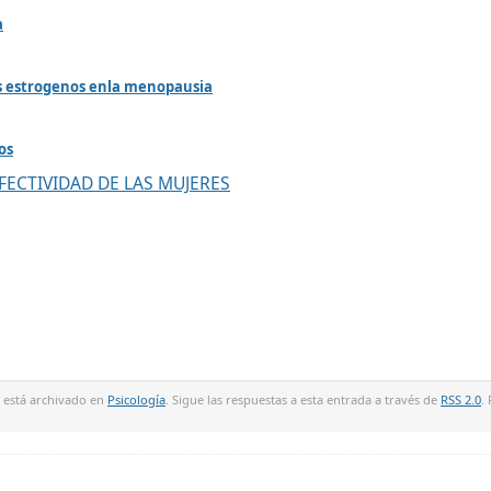
a
los estrogenos enla menopausia
os
FECTIVIDAD DE LAS MUJERES
 y está archivado en
Psicología
. Sigue las respuestas a esta entrada a través de
RSS 2.0
.