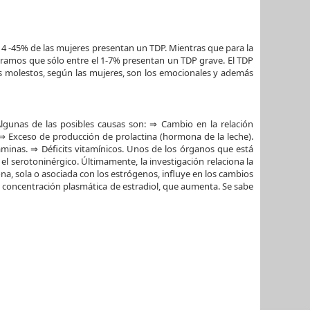
 14 -45% de las mujeres presentan un TDP. Mientras que para la
ntramos que sólo entre el 1-7% presentan un TDP grave. El TDP
más molestos, según las mujeres, son los emocionales y además
lgunas de las posibles causas son: ⇒ Cambio en la relación
⇒ Exceso de producción de prolactina (hormona de la leche).
minas. ⇒ Déficits vitamínicos. Unos de los órganos que está
l serotoninérgico. Últimamente, la investigación relaciona la
ona, sola o asociada con los estrógenos, influye en los cambios
 la concentración plasmática de estradiol, que aumenta. Se sabe