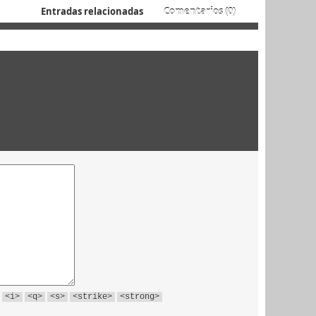
Entradas relacionadas
Comentarios (0)
<i>
<q>
<s>
<strike>
<strong>