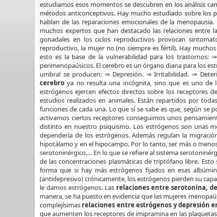
estudiamos esos momentos se descubren en los análisis cam
métodos anticonceptivos. Hay mucho estudiado sobre los p
hablan de las reparaciones emocionales de la menopausi
muchos expertos que han destacado las relaciones entre la
gonadales en los ciclos reproductivos provocan sintomat
reproductivo, la mujer no (no siempre es fértil). Hay much
esto es la base de la vulnerabilidad para los trastornos:
perimenopaúsicos. El cerebro es un órgano diana para los est
umbral se producen: ⇒ Depresión. ⇒ Irritabilidad. ⇒ Deter
cerebro
ya no resulta una incógnita, sino que es uno de lo
estrógenos ejercen efectos directos sobre los receptores 
estudios realizados en animales. Están repartidos por todas 
funciones de cada una. Lo que sí se sabe es que, según se p
activamos ciertos receptores conseguimos unos pensamiento
distinto en nuestro psiquismo. Los estrógenos son unas m
dependería de los estrógenos. Además regulan la migración n
hipotálamo y en el hipocampo. Por lo tanto, ser más o menos
serotoninérgico,… En lo que se refiere al sistema serotoniné
de las concentraciones plasmáticas de triptófano libre. Est
forma que si hay más estrógenos fijados en esas albúminas
(antidepresivo) crónicamente, los estrógenos pierden su capac
le damos estrógenos. Las
relaciones entre serotonina, d
manera, se ha puesto en evidencia que las mujeres menopaúsi
complejísimas
relaciones entre estrógenos y depresión 
que aumenten los receptores de imipramina en las plaquetas