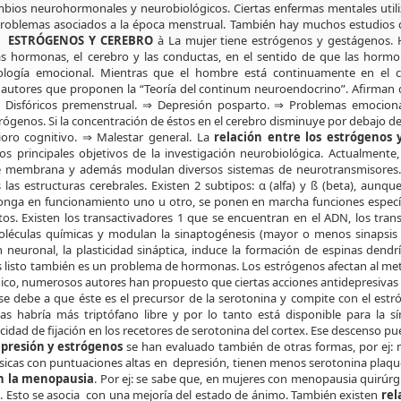
bios neurohormonales y neurobiológicos. Ciertas enfermas mentales util
roblemas asociados a la época menstrual. También hay muchos estudios
a.
ESTRÓGENOS Y CEREBRO
à La mujer tiene estrógenos y gestágenos.
s hormonas, el cerebro y las conductas, en el sentido de que las horm
ología emocional. Mientras que el hombre está continuamente en el c
os autores que proponen la “Teoría del continum neuroendocrino”. Afirman
 ⇒ Disfóricos premenstrual. ⇒ Depresión posparto. ⇒ Problemas emocion
rógenos. Si la concentración de éstos en el cerebro disminuye por debajo d
ioro cognitivo. ⇒ Malestar general. La
relación entre los estrógenos y
s principales objetivos de la investigación neurobiológica. Actualmente,
de membrana y además modulan diversos sistemas de neurotransmisores. L
las estructuras cerebrales. Existen 2 subtipos: α (alfa) y ß (beta), aunq
onga en funcionamiento uno u otro, se ponen en marcha funciones específi
s. Existen los transactivadores 1 que se encuentran en el ADN, los tran
oléculas químicas y modulan la sinaptogénesis (mayor o menos sinapsis 
euronal, la plasticidad sináptica, induce la formación de espinas dendrí
 listo también es un problema de hormonas. Los estrógenos afectan al met
rgico, numerosos autores han propuesto que ciertas acciones antidepresiva
o se debe a que éste es el precursor de la serotonina y compite con el es
 habría más triptófano libre y por lo tanto está disponible para la sí
idad de fijación en los recetores de serotonina del cortex. Ese descenso pu
epresión y estrógenos
se han evaluado también de otras formas, por ej: m
cas con puntuaciones altas en depresión, tienen menos serotonina plaquet
en la menopausia
. Por ej: se sabe que, en mujeres con menopausia quirúr
. Esto se asocia con una mejoría del estado de ánimo. También existen
rel