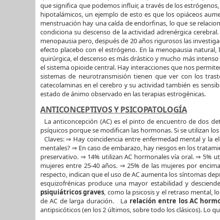
que significa que podemos influir, a través de los estrógenos,
hipotalámicos, un ejemplo de esto es que los opiáceos aument
menstruación hay una caída de endorfinas, lo que se relacion
condiciona su descenso de la actividad adrenérgica cerebral
menopausia pero, después de 20 años rigurosos las investigac
efecto placebo con el estrógeno. En la menopausia natural,
quirúrgica, el descenso es más drástico y mucho más intenso 
el sistema opioide central. Hay interacciones que nos permi
sistemas de neurotransmisión tienen que ver con los tras
catecolaminas en el cerebro y su actividad también es sensib
estado de ánimo observado en las terapias estrogénicas.
ANTICONCEPTIVOS Y PSICOPATOLOGÍA
La anticoncepción (AC) es el pinto de encuentro de dos dete
psíquicos porque se modifican las hormonas. Si se utilizan los
Claves: ⇒ Hay coincidencia entre enfermedad mental y la ele
mentales? ⇒ En caso de embarazo, hay riesgos en los tratamien
preservativo. ⇒ 14% utilizan AC hormonales vía oral. ⇒ 5% uti
mujeres entre 25-40 años. ⇒ 25% de las mujeres por encima 
respecto, indican que el uso de AC aumenta los síntomas dep
esquizofrénicas produce una mayor estabilidad y desciende
psiquiátricos graves
, como la psicosis y el retraso mental,
de AC de larga duración. La
relación entre los AC hormo
antipsicóticos (en los 2 últimos, sobre todo los clásicos). Lo q