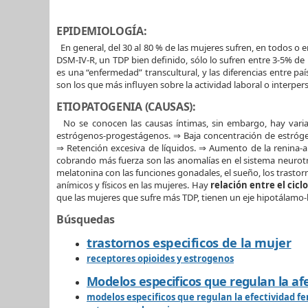
EPIDEMIOLOGÍA:
En general, del 30 al 80 % de las mujeres sufren, en todos o 
DSM-IV-R, un TDP bien definido, sólo lo sufren entre 3-5% de
es una “enfermedad” transcultural, y las diferencias entre p
son los que más influyen sobre la actividad laboral o interpe
ETIOPATOGENIA (CAUSAS):
No se conocen las causas íntimas, sin embargo, hay varias
estrógenos-progestágenos. ⇒ Baja concentración de estrógen
⇒ Retención excesiva de líquidos. ⇒ Aumento de la renina-a
cobrando más fuerza son las anomalías en el sistema neurotra
melatonina con las funciones gonadales, el sueño, los trastorn
anímicos y físicos en las mujeres. Hay
relación entre el cicl
que las mujeres que sufre más TDP, tienen un eje hipotálamo-h
Búsquedas
trastornos especificos de la mujer
receptores opioides y estrogenos
Modelos especificos que regulan la af
modelos especificos que regulan la efectividad 