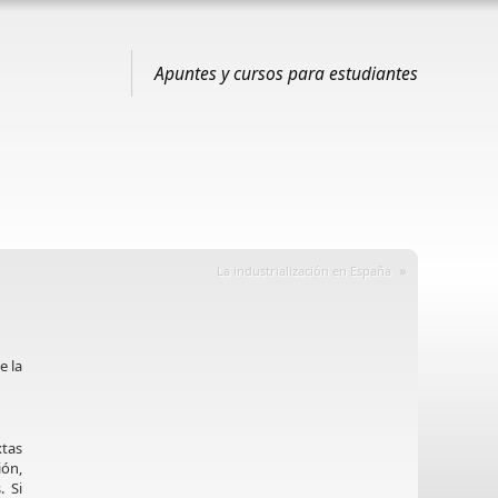
Apuntes y cursos para estudiantes
»
La industrialización en España
e la
xtas
ión,
. Si