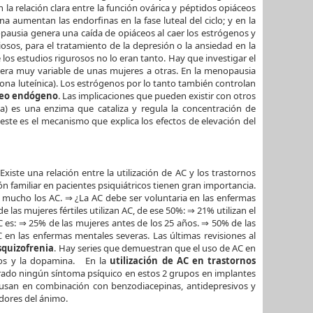
 la relación clara entre la función ovárica y péptidos opiáceos
 aumentan las endorfinas en la fase luteal del ciclo; y en la
opausia genera una caída de opiáceos al caer los estrógenos y
sos, para el tratamiento de la depresión o la ansiedad en la
os estudios rigurosos no lo eran tanto. Hay que investigar el
nera muy variable de unas mujeres a otras. En la menopausia
ona luteínica). Los estrógenos por lo tanto también controlan
áceo endógeno
. Las implicaciones que pueden existir con otros
) es una enzima que cataliza y regula la concentración de
este es el mecanismo que explica los efectos de elevación del
ste una relación entre la utilización de AC y los trastornos
ón familiar en pacientes psiquiátricos tienen gran importancia.
n mucho los AC. ⇒ ¿La AC debe ser voluntaria en las enfermas
as mujeres fértiles utilizan AC, de ese 50%: ⇒ 21% utilizan el
AC es: ⇒ 25% de las mujeres antes de los 25 años. ⇒ 50% de las
en las enfermas mentales severas. Las últimas revisiones al
esquizofrenia
. Hay series que demuestran que el uso de AC en
enos y la dopamina. En la
utilización de AC en trastornos
ostrado ningún síntoma psíquico en estos 2 grupos en implantes
se usan en combinación con benzodiacepinas, antidepresivos y
izadores del ánimo.