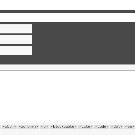
<abbr>
<acronym>
<b>
<blockquote>
<cite>
<code>
<del>
<em>