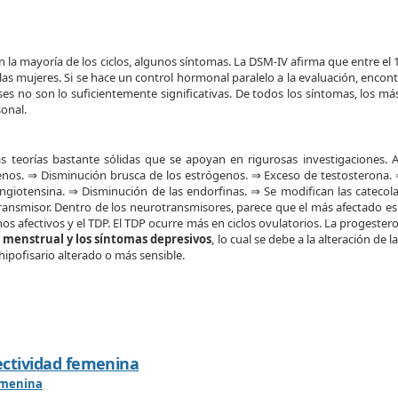
en la mayoría de los ciclos, algunos síntomas. La DSM-IV afirma que entre el
 las mujeres. Si se hace un control hormonal paralelo a la evaluación, enco
aíses no son lo suficientemente significativas. De todos los síntomas, los 
rsonal.
 teorías bastante sólidas que se apoyan en rigurosas investigaciones. A
os. ⇒ Disminución brusca de los estrógenos. ⇒ Exceso de testosterona. 
ngiotensina. ⇒ Disminución de las endorfinas. ⇒ Se modifican las catecola
nsmisor. Dentro de los neurotransmisores, parece que el más afectado es e
os afectivos y el TDP. El TDP ocurre más en ciclos ovulatorios. La progester
o menstrual y los síntomas depresivos
, lo cual se debe a la alteración de
ipofisario alterado o más sensible.
ectividad femenina
femenina