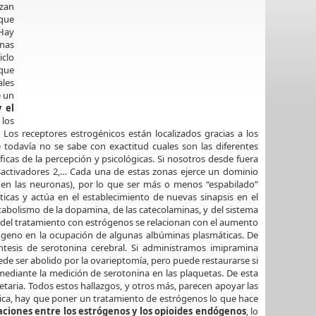
izan
 que
 Hay
onas
iclo
 que
ales
e un
 el
 los
os receptores estrogénicos están localizados gracias a los
ue todavía no se sabe con exactitud cuales son las diferentes
cas de la percepción y psicológicas. Si nosotros desde fuera
sactivadores 2,… Cada una de estas zonas ejerce un dominio
en las neuronas), por lo que ser más o menos “espabilado”
ticas y actúa en el establecimiento de nuevas sinapsis en el
abolismo de la dopamina, de las catecolaminas, y del sistema
s del tratamiento con estrógenos se relacionan con el aumento
trógeno en la ocupación de algunas albúminas plasmáticas. De
ntesis de serotonina cerebral. Si administramos imipramina
ede ser abolido por la ovarieptomía, pero puede restaurarse si
ediante la medición de serotonina en las plaquetas. De esta
aria. Todos estos hallazgos, y otros más, parecen apoyar las
gica, hay que poner un tratamiento de estrógenos lo que hace
aciones entre los estrógenos y los opioides endógenos
, lo