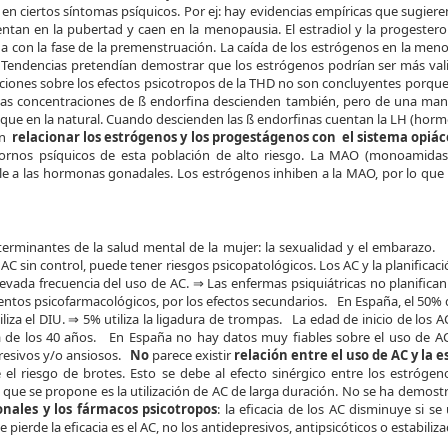
 en ciertos síntomas psíquicos. Por ej: hay evidencias empíricas que sugieren
an en la pubertad y caen en la menopausia. El estradiol y la progesterona
a con la fase de la premenstruación. La caída de los estrógenos en la men
. Tendencias pretendían demostrar que los estrógenos podrían ser más valio
iones sobre los efectos psicotropos de la THD no son concluyentes porque l
 las concentraciones de ß endorfina descienden también, pero de una ma
que en la natural. Cuando descienden las ß endorfinas cuentan la LH (horm
ten
relacionar los estrógenos y los progestágenos con el sistema opi
tornos psíquicos de esta población de alto riesgo. La MAO (monoamidasa
le a las hormonas gonadales. Los estrógenos inhiben a la MAO, por lo que 
rminantes de la salud mental de la mujer: la sexualidad y el embarazo. Exi
 AC sin control, puede tener riesgos psicopatológicos. Los AC y la planificaci
vada frecuencia del uso de AC. ⇒ Las enfermas psiquiátricas no planifica
tos psicofarmacológicos, por los efectos secundarios. En España, el 50% de l
liza el DIU. ⇒ 5% utiliza la ligadura de trompas. La edad de inicio de los 
de los 40 años. En España no hay datos muy fiables sobre el uso de AC 
resivos y/o ansiosos.
No
parece existir
relación entre el uso de AC y la 
 el riesgo de brotes. Esto se debe al efecto sinérgico entre los estróg
 lo que se propone es la utilización de AC de larga duración. No se ha dem
nales y los fármacos psicotropos
: la eficacia de los AC disminuye si 
ue pierde la eficacia es el AC, no los antidepresivos, antipsicóticos o estabil