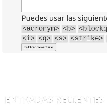
Puedes usar las siguien
<acronym>
<b>
<block
<i>
<q>
<s>
<strike>
ENTRADAS RECIENTES