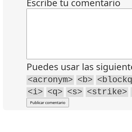
Escribe tu comentario
Puedes usar las siguien
<acronym>
<b>
<block
<i>
<q>
<s>
<strike>