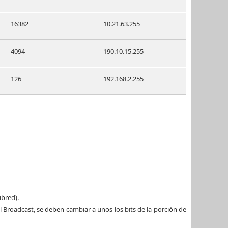
16382
10.21.63.255
4094
190.10.15.255
126
192.168.2.255
ubred).
el Broadcast, se deben cambiar a unos los bits de la porción de