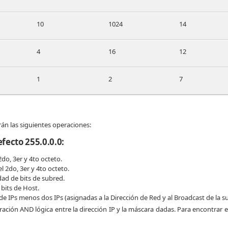
10
1024
14
4
16
12
1
2
7
rán las siguientes operaciones:
fecto 255.0.0.0:
2do, 3er y 4to octeto.
l 2do, 3er y 4to octeto.
dad de bits de subred.
 bits de Host.
de IPs menos dos IPs (asignadas a la Dirección de Red y al Broadcast de la s
ración AND lógica entre la dirección IP y la máscara dadas. Para encontrar 