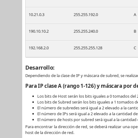
10.21.0.3
255.255.192.0
A
190.10.10.2
255.255.240.0
B
192.168.2.0
255.255.255.128
C
Desarrollo:
Dependiendo de la clase de IP y máscara de subred, se realiza
Para IP clase A (rango 1-126) y máscara por de
Los bits de Host serán los bits iguales a 0 tomados del 
Los bits de Subred serán los bits iguales a 1 tomados de
El número de subredes será igual a 2 elevado a la canti
El número de IPs será igual a 2 elevado a la cantidad de
El número de hosts por subred será igual a la cantidad 
Para encontrar la dirección de red, se deberá realizar una ope
host de la dirección de red.