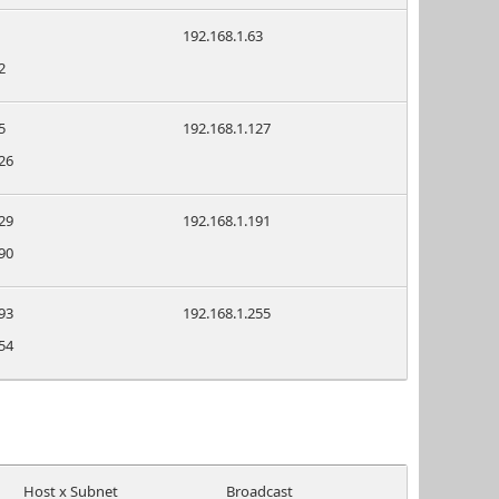
192.168.1.63
2
5
192.168.1.127
26
29
192.168.1.191
90
93
192.168.1.255
54
Host x Subnet
Broadcast