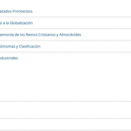
Tratados Fronterizos
 a la Globalización
 Hegemonía de los Reinos Cristianos y Almorávides
Síntomas y Clasificación
dustriales