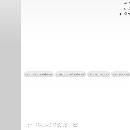
«Co
did
Si
centros de interés
creatividad infantil
Globalización
Pedagogía
ENTRADAS RECIENTES