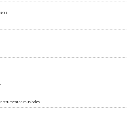
erra.
r
 instrumentos musicales