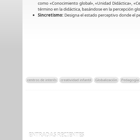
como «Conocimiento global», «Unidad Didáctica», «Ce
término en la didáctica, basándose en la percepción glo
Sincretismo:
Designa el estado perceptivo donde el p
centros de interés
creatividad infantil
Globalización
Pedagogía
ENTRADAS RECIENTES