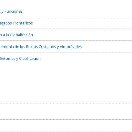
s y Funciones
Tratados Fronterizos
 a la Globalización
 Hegemonía de los Reinos Cristianos y Almorávides
Síntomas y Clasificación