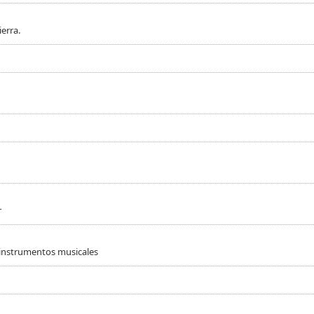
erra.
r
 instrumentos musicales