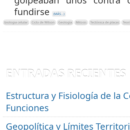
golpeaban unos contra o
fundirse
(MÁS…)
biologia celular
Ciclo de Wilson
Geología
Mitosis
Tectónica de placas
Teor
ENTRADAS RECIENTES
Estructura y Fisiología de la
Funciones
Geopolítica y Límites Territor