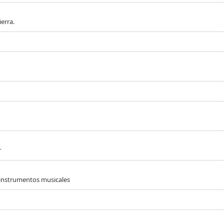
erra.
r
 instrumentos musicales