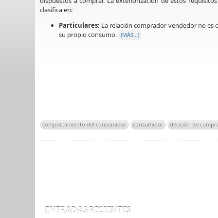
dispuestos a comprar. La exteriorización de estos requisit
clasifica en:
Particulares:
La relación comprador-vendedor no es c
su propio consumo.
(MÁS…)
comportamiento del consumidor
consumidor
decisión de compr
ENTRADAS RECIENTES