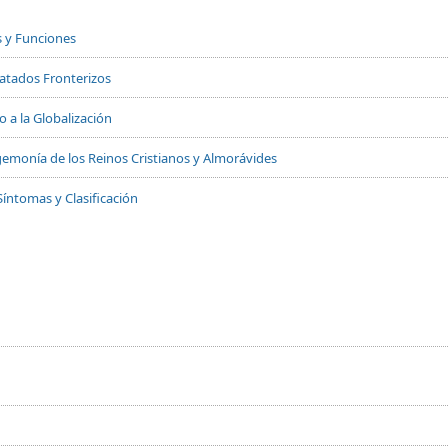
s y Funciones
Tratados Fronterizos
 a la Globalización
 Hegemonía de los Reinos Cristianos y Almorávides
Síntomas y Clasificación