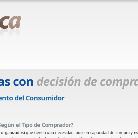
as con
decisión de compr
ento del Consumidor
 Según el Tipo de Comprador?
 organizados) que tienen una necesidad, poseen capacidad de compra y e