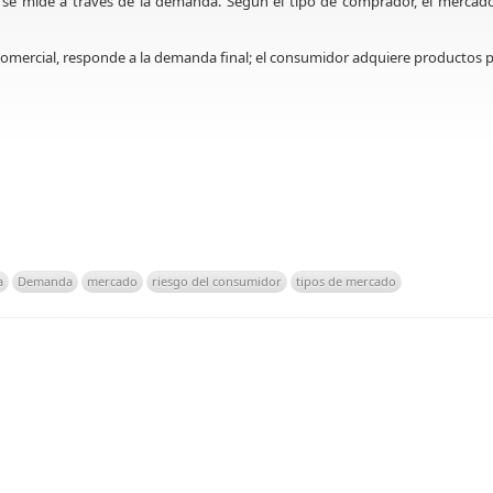
os se mide a través de la demanda. Según el tipo de comprador, el mercad
omercial, responde a la demanda final; el consumidor adquiere productos 
a
Demanda
mercado
riesgo del consumidor
tipos de mercado