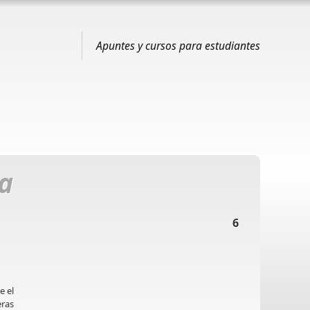
Apuntes y cursos para estudiantes
a
6
e el
eras