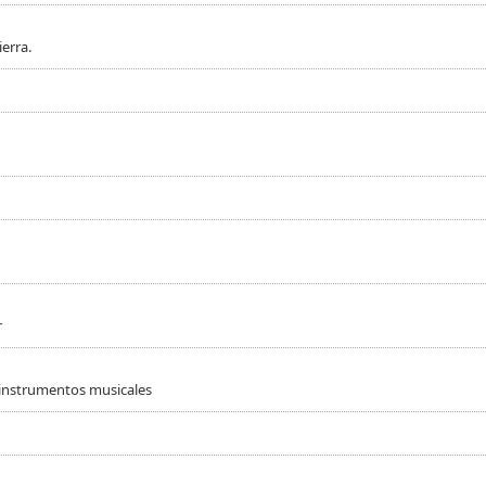
erra.
r
 instrumentos musicales