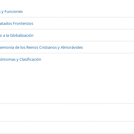
s y Funciones
Tratados Fronterizos
 a la Globalización
 Hegemonía de los Reinos Cristianos y Almorávides
Síntomas y Clasificación