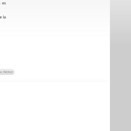
 es
e la
x Weber