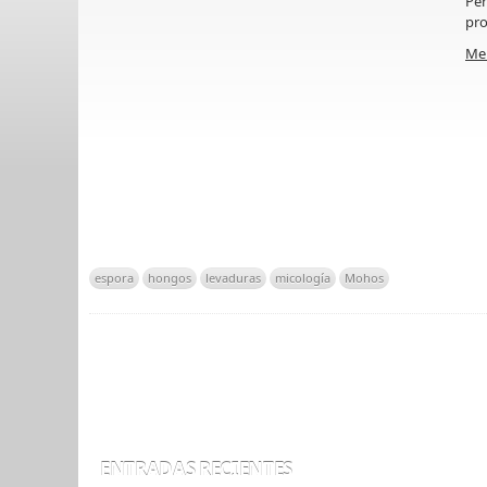
Per
pro
Me
espora
hongos
levaduras
micología
Mohos
ENTRADAS RECIENTES