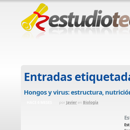
Entradas etiquetad
Hongos y virus: estructura, nutrició
HACE 6 MESES
por
Javier
en
Biología
Es
Est