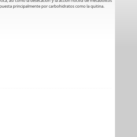
ótica, así como la desecación y la acción nociva de metabolitos
puesta principalmente por carbohidratos como la quitina.