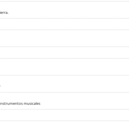
erra.
r
 instrumentos musicales