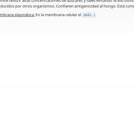
mite resistir altas concentraciones de azúcares y sales evitando la lisis osm
ducidos por otros organismos. Confieren antigenicidad al hongo. Está com
mbrana plasmática:
En la membrana celular el
(MÁS…)