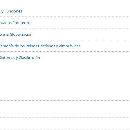
s y Funciones
Tratados Fronterizos
 a la Globalización
 Hegemonía de los Reinos Cristianos y Almorávides
Síntomas y Clasificación