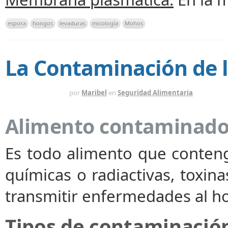
espora
hongos
levaduras
micología
Mohos
La Contaminación de 
HACE 14 AÑOS
por
Maribel
en
Seguridad Alimentaria
Alimento contaminado.
Es todo alimento que conten
químicas o radiactivas, toxin
transmitir enfermedades al h
Tipos de contaminació