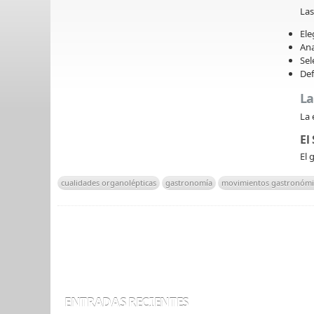
La
Ele
Ana
Sel
Def
La
La 
El
El 
cualidades organolépticas
gastronomía
movimientos gastronómi
ENTRADAS RECIENTES