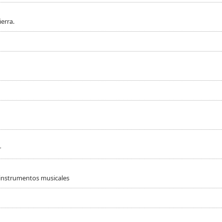
erra.
r
 instrumentos musicales