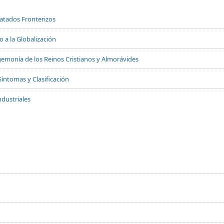
Tratados Fronterizos
 a la Globalización
 Hegemonía de los Reinos Cristianos y Almorávides
Síntomas y Clasificación
dustriales