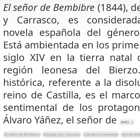
El señor de Bembibre
(1844), d
y Carrasco, es considera
novela española del género
Está ambientada en los prime
siglo XIV en la tierra natal 
región leonesa del Bierz
histórica, referente a la dis
reino de Castilla, es el marco
sentimental de los protagon
Álvaro Yáñez, el señor de
(MÁS…)
El señor de Bembibre
Enrique Gil y Carrasco
Literatura romántica
Novela his