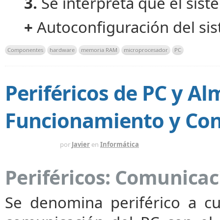
3.
Se interpreta que el sist
+
Autoconfiguración del si
Componentes
hardware
memoria RAM
microprocesador
PC
Periféricos de PC y A
Funcionamiento y Con
HACE 1 AÑO
por
Javier
en
Informática
Periféricos: Comunicac
Se denomina periférico a cu