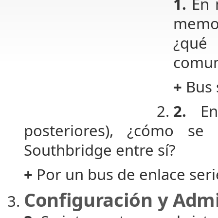
1.
En 
memor
¿qué
comun
+
Bus s
2.
En 
posteriores), ¿cómo se
Southbridge entre sí?
+
Por un bus de enlace serie
Configuración y Admi