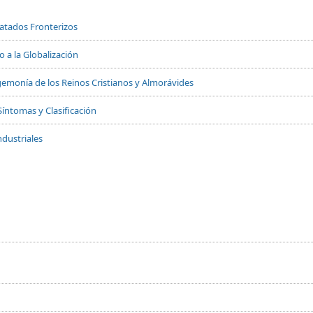
Tratados Fronterizos
 a la Globalización
 Hegemonía de los Reinos Cristianos y Almorávides
Síntomas y Clasificación
dustriales