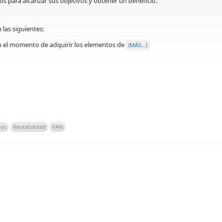
ños para alcanzar sus objetivos y obtener un beneficio.
 las siguientes:
n el momento de adquirir los elementos de
(MÁS…)
ros
Rentabilidad
VAN