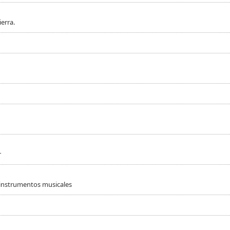
erra.
r
 instrumentos musicales