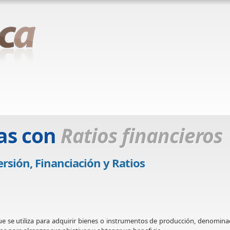
as con
Ratios financieros
rsión, Financiación y Ratios
 se utiliza para adquirir bienes o instrumentos de producción, denomin