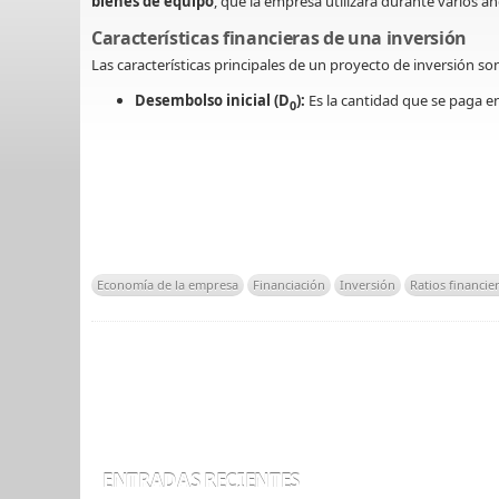
bienes de equipo
, que la empresa utilizará durante varios a
Características financieras de una inversión
Las características principales de un proyecto de inversión son
Desembolso inicial (D
):
Es la cantidad que se paga e
0
Economía de la empresa
Financiación
Inversión
Ratios financie
ENTRADAS RECIENTES