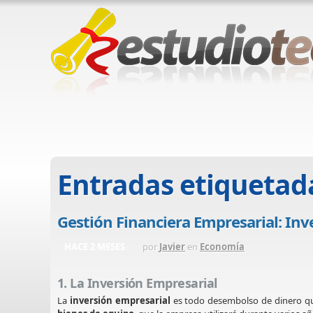
Entradas etiquetad
Gestión Financiera Empresarial: Inve
HACE 2 MESES
por
Javier
en
Economía
1. La Inversión Empresarial
La
inversión empresarial
es todo desembolso de dinero que