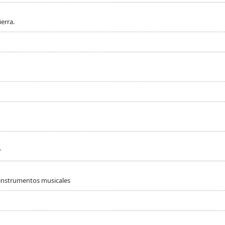
erra.
r
 instrumentos musicales