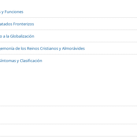
s y Funciones
Tratados Fronterizos
 a la Globalización
 Hegemonía de los Reinos Cristianos y Almorávides
Síntomas y Clasificación