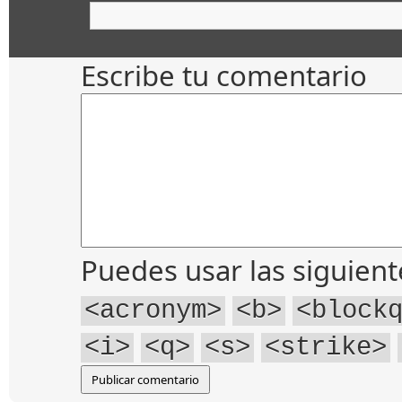
Escribe tu comentario
Puedes usar las siguien
<acronym>
<b>
<block
<i>
<q>
<s>
<strike>