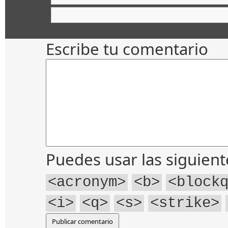
Escribe tu comentario
Puedes usar las siguien
<acronym>
<b>
<block
<i>
<q>
<s>
<strike>