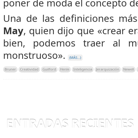
poner de moda el concepto 
Una de las definiciones má
May
, quien dijo que «crear 
bien, podemos traer al mu
monstruoso».
(MÁS…)
Bruner
Creatividad
Guilford
Henle
Inteligencia
Jerarquización
Newell
ENTRADAS RECIENTES