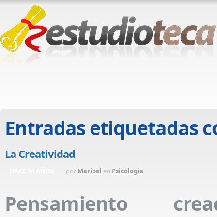
Entradas etiquetadas 
La Creatividad
HACE 14 AÑOS
por
Maribel
en
Psicología
Pensamiento cr