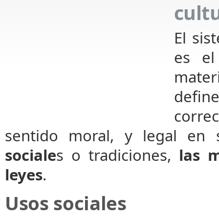
cult
El sis
es el
mater
defin
corre
sentido moral, y legal en s
sociale
s o tradiciones,
las 
leyes
.
Usos sociales