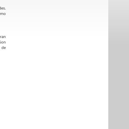
des.
smo
ran
 Son
o de