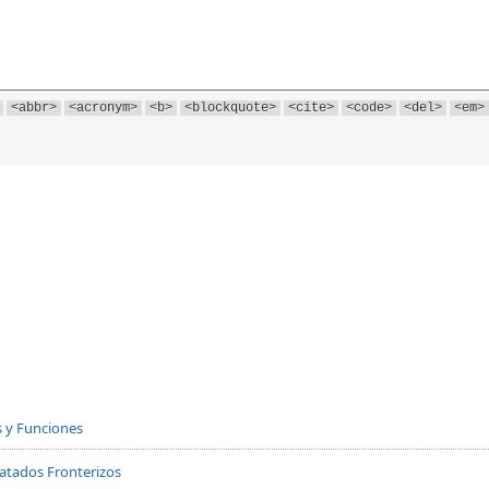
<abbr>
<acronym>
<b>
<blockquote>
<cite>
<code>
<del>
<em>
s y Funciones
Tratados Fronterizos