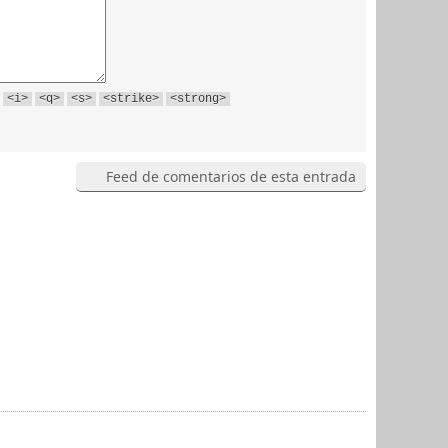
<i>
<q>
<s>
<strike>
<strong>
Feed de comentarios de esta entrada