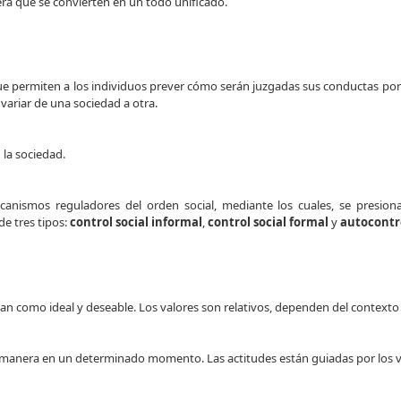
ra que se convierten en un todo unificado.
e permiten a los individuos prever cómo serán juzgadas sus conductas por l
ariar de una sociedad a otra.
la sociedad.
canismos reguladores del orden social, mediante los cuales, se presiona
e tres tipos:
control social informal
,
control social formal
y
autocontr
n como ideal y deseable. Los valores son relativos, dependen del contexto h
a manera en un determinado momento. Las actitudes están guiadas por los v