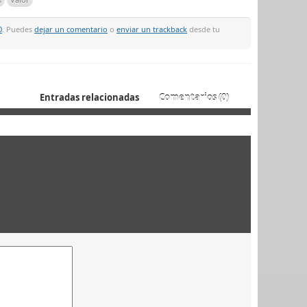
0
. Puedes
dejar un comentario
o
enviar un trackback
desde tu
Entradas relacionadas
Comentarios (0)