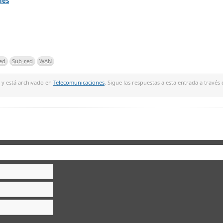
nes
ed
Sub-red
WAN
, y está archivado en
Telecomunicaciones
. Sigue las respuestas a esta entrada a través