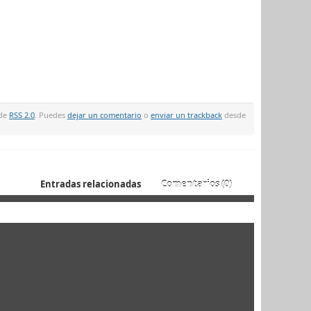
 de
RSS 2.0
. Puedes
dejar un comentario
o
enviar un trackback
desde
Entradas relacionadas
Comentarios (0)