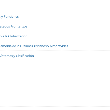
s y Funciones
Tratados Fronterizos
 a la Globalización
 Hegemonía de los Reinos Cristianos y Almorávides
Síntomas y Clasificación