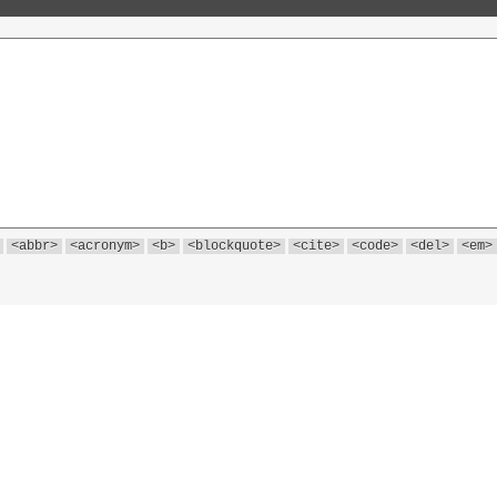
<abbr>
<acronym>
<b>
<blockquote>
<cite>
<code>
<del>
<em>