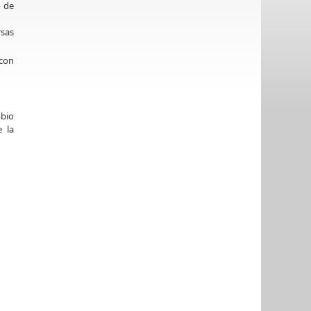
o de
rsas
 con
mbio
e la