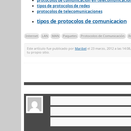
protocolos de comunicacion en telecomunicacio
tipos de protocolos de redes
protocolos de telecomunicaciones
tipos de protocolos de comunicacion
Internet
LAN
MAN
Paquetes
Protocolos de Comunicación
R
Este artículo fue publicado por
Maribel
el 23 marzo, 2012 a las 14:08
tu propio sitio.