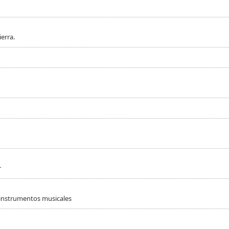
erra.
r
 instrumentos musicales