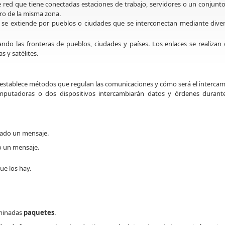
ed que tiene conectadas estaciones de trabajo, servidores o un conjunt
o de la misma zona.
se extiende por pueblos o ciudades que se interconectan mediante dive
do las fronteras de pueblos, ciudades y países. Los enlaces se realizan
 y satélites.
 establece métodos que regulan las comunicaciones y cómo será el interca
omputadoras o dos dispositivos intercambiarán datos y órdenes durant
iado un mensaje.
do un mensaje.
ue los hay.
ominadas
paquetes
.