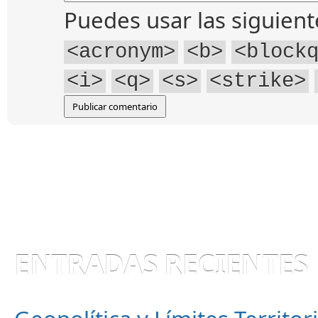
Puedes usar las siguien
<acronym>
<b>
<block
<i>
<q>
<s>
<strike>
ENTRADAS RECIENTES