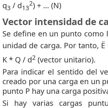
2
q
/ d
) + … (N)
3
13
Vector intensidad de c
Se define en un punto como la
unidad de carga. Por tanto, Ë 
2
K * Q / d
(vector unitario).
Para indicar el sentido del v
creado por una carga en un p
punto P hay una carga positiv
Si hay varias cargas puntu