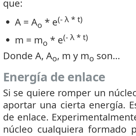
que:
(- λ * t)
A = A
* e
o
(- λ * t)
m = m
* e
o
Donde A, A
, m y m
son…
o
o
Energía de enlace
Si se quiere romper un núcleo
aportar una cierta energía. E
de enlace. Experimentalment
núcleo cualquiera formado 