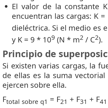
El valor de la constante
encuentran las cargas: K = 
dieléctrica. Si el medio es e
9
2
2
y K = 9 * 10
(N * m
/ C
).
Principio de superposi
Si existen varias cargas, la f
de ellas es la suma vectorial
ejercen sobre ella.
F
= F
+ F
+ F
total sobre q1
21
31
41