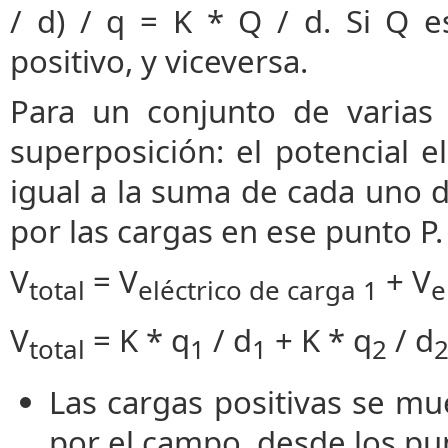
/ d) / q = K * Q / d. Si Q es
positivo, y viceversa.
Para un conjunto de varias 
superposición: el potencial e
igual a la suma de cada uno d
por las cargas en ese punto P.
V
= V
+ V
total
eléctrico de carga 1
e
V
= K * q
/ d
+ K * q
/ d
total
1
1
2
Las cargas positivas se 
por el campo, desde los pu