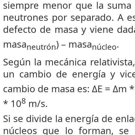
siempre menor que la suma d
neutrones por separado. A e
defecto de masa y viene dad
masa
) – masa
.
neutrón
núcleo
Según la mecánica relativist
un cambio de energía y vice
cambio de masa es: ΔE = Δm *
8
* 10
m/s.
Si se divide la energía de en
núcleos que lo forman, se