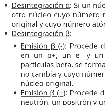
Desintegración α
: Si un nú
otro núcleo cuyo número m
original y cuyo número atóm
Desintegración β
:
Emisión β (-)
: Procede 
en un p+, un e- y un 
partículas beta, se for
no cambia y cuyo número
núcleo original.
Emisión β (+)
: Procede d
neutrón, un positrón y u