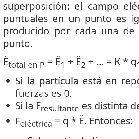
superposición: el campo elé
puntuales en un punto es ig
producido por cada una de 
punto.
Ë
= Ë
+ Ë
+ … = K * q
total en P
1
2
Si la partícula está en re
fuerzas es 0.
Si la F
es distinta d
resultante
F
= q * Ë. Entonces:
eléctrica