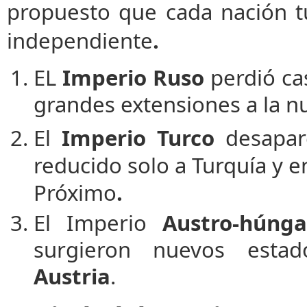
propuesto que cada nación t
independiente
.
EL
Imperio Ruso
perdió cas
grandes extensiones a la n
El
Imperio Turco
desapare
reducido solo a Turquía y e
Próximo
.
El Imperio
Austro-húnga
surgieron nuevos esta
Austria
.