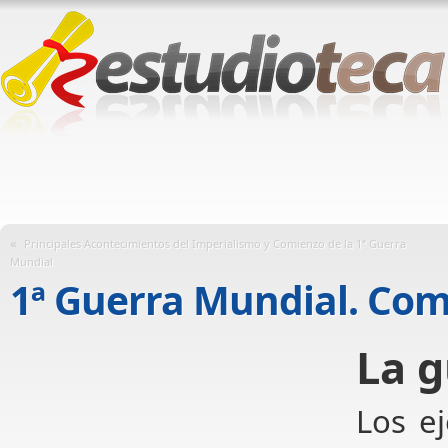
«
Principales Acontecimientos del Imperialismo y Comienzo de la 1ª Guerra
Mundial
1ª Guerra Mundial. Comi
La 
Los e