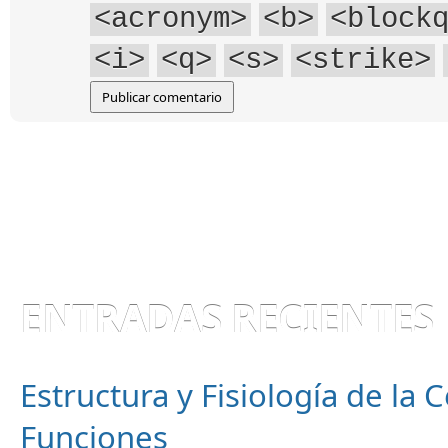
<acronym>
<b>
<block
<i>
<q>
<s>
<strike>
ENTRADAS RECIENTES
Estructura y Fisiología de la
Funciones