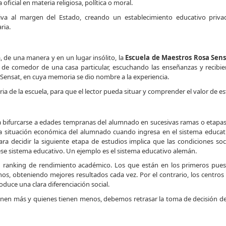
ficial en materia religiosa, política o moral.
iva al margen del Estado, creando un establecimiento educativo priva
ria.
 de una manera y en un lugar insólito, la
Escuela de Maestros Rosa Sen
e comedor de una casa particular, escuchando las enseñanzas y recibien
a Sensat, en cuya memoria se dio nombre a la experiencia.
oria de la escuela, para que el lector pueda situar y comprender el valor de es
a bifurcarse a edades tempranas del alumnado en sucesivas ramas o etapas
 situación económica del alumnado cuando ingresa en el sistema educati
ra decidir la siguiente etapa de estudios implica que las condiciones soc
se sistema educativo. Un ejemplo es el sistema educativo alemán.
n ranking de rendimiento académico. Los que están en los primeros pues
os, obteniendo mejores resultados cada vez. Por el contrario, los centro
duce una clara diferenciación social.
s tienen más y quienes tienen menos, debemos retrasar la toma de decisió