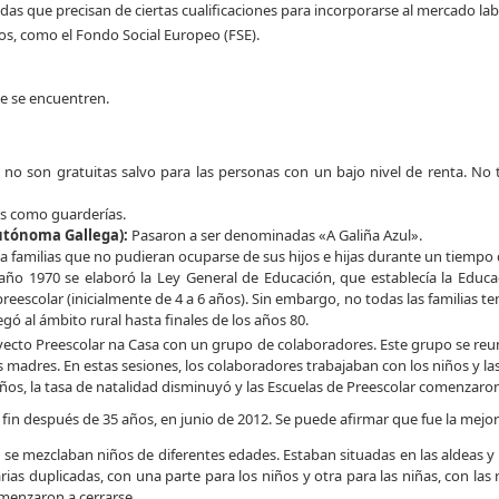
 que precisan de ciertas cualificaciones para incorporarse al mercado lab
los, como el Fondo Social Europeo (FSE).
ue se encuentren.
no son gratuitas salvo para las personas con un bajo nivel de renta. No t
 como guarderías.
Autónoma Gallega):
Pasaron a ser denominadas «A Galiña Azul».
a familias que no pudieran ocuparse de sus hijos e hijas durante un tiempo
año 1970 se elaboró la Ley General de Educación, que establecía la Educa
reescolar (inicialmente de 4 a 6 años). Sin embargo, no todas las familias te
gó al ámbito rural hasta finales de los años 80.
ecto Preescolar na Casa con un grupo de colaboradores. Este grupo se reun
las madres. En estas sesiones, los colaboradores trabajaban con los niños y l
años, la tasa de natalidad disminuyó y las Escuelas de Preescolar comenzaron a
u fin después de 35 años, en junio de 2012. Se puede afirmar que fue la mejo
 se mezclaban niños de diferentes edades. Estaban situadas en las aldeas y
rias duplicadas, con una parte para los niños y otra para las niñas, con las
omenzaron a cerrarse.