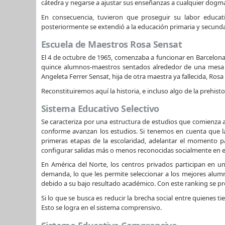
cátedra y negarse a ajustar sus enseñanzas a cualquier dogma o
En consecuencia, tuvieron que proseguir su labor educat
posteriormente se extendió a la educación primaria y secunda
Escuela de Maestros Rosa Sensat
El 4 de octubre de 1965, comenzaba a funcionar en Barcelona,
quince alumnos-maestros sentados alrededor de una mesa d
Angeleta Ferrer Sensat, hija de otra maestra ya fallecida, Ros
Reconstituiremos aquí la historia, e incluso algo de la prehist
Sistema Educativo Selectivo
Se caracteriza por una estructura de estudios que comienza 
conforme avanzan los estudios. Si tenemos en cuenta que la
primeras etapas de la escolaridad, adelantar el momento pa
configurar salidas más o menos reconocidas socialmente en e
En América del Norte, los centros privados participan en u
demanda, lo que les permite seleccionar a los mejores alumn
debido a su bajo resultado académico. Con este ranking se pro
Si lo que se busca es reducir la brecha social entre quiene
Esto se logra en el sistema comprensivo.