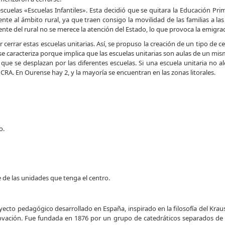
uelas «Escuelas Infantiles». Esta decidió que se quitara la Educación Prima
nte al ámbito rural, ya que traen consigo la movilidad de las familias a la
gente del rural no se merece la atención del Estado, lo que provoca la emigrac
cerrar estas escuelas unitarias. Así, se propuso la creación de un tipo de ce
 se caracteriza porque implica que las escuelas unitarias son aulas de un mis
que se desplazan por las diferentes escuelas. Si una escuela unitaria no al
 CRA. En Ourense hay 2, y la mayoría se encuentran en las zonas litorales.
o.
de las unidades que tenga el centro.
ecto pedagógico desarrollado en España, inspirado en la filosofía del Kraus
ación. Fue fundada en 1876 por un grupo de catedráticos separados de la