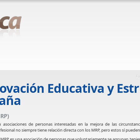
Fu
ovación Educativa y Est
paña
MRP)
 asociaciones de personas interesadas en la mejora de las circunstan
fesional no siempre tiene relación directa con los MRP, pero estos sí puede
MRP es una asociación de personas que voluntariamente se agrupan teniend