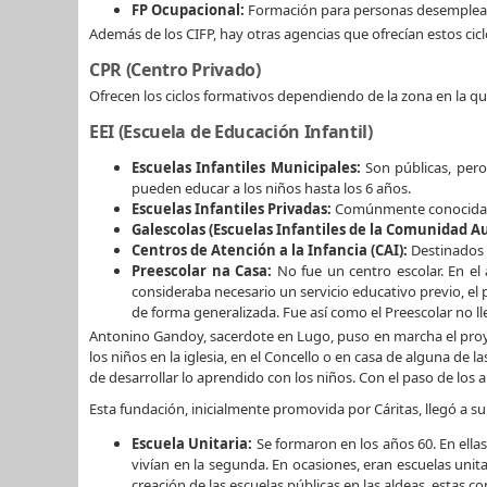
FP Ocupacional:
Formación para personas desempleadas
Además de los CIFP, hay otras agencias que ofrecían estos cic
CPR (Centro Privado)
Ofrecen los ciclos formativos dependiendo de la zona en la q
EEI (Escuela de Educación Infantil)
Escuelas Infantiles Municipales:
Son públicas, pero 
pueden educar a los niños hasta los 6 años.
Escuelas Infantiles Privadas:
Comúnmente conocidas
Galescolas (Escuelas Infantiles de la Comunidad 
Centros de Atención a la Infancia (CAI):
Destinados 
Preescolar na Casa:
No fue un centro escolar. En el 
consideraba necesario un servicio educativo previo, el p
de forma generalizada. Fue así como el Preescolar no lle
Antonino Gandoy, sacerdote en Lugo, puso en marcha el proy
los niños en la iglesia, en el Concello o en casa de alguna de 
de desarrollar lo aprendido con los niños. Con el paso de los 
Esta fundación, inicialmente promovida por Cáritas, llegó a s
Escuela Unitaria:
Se formaron en los años 60. En ellas
vivían en la segunda. En ocasiones, eran escuelas unita
creación de las escuelas públicas en las aldeas, estas c