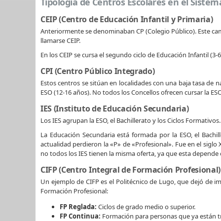
Tipología de Centros Escolares en el Sistem
CEIP (Centro de Educación Infantil y Primaria)
Anteriormente se denominaban CP (Colegio Público). Este cam
llamarse CEIP.
En los CEIP se cursa el segundo ciclo de Educación Infantil (3-6
CPI (Centro Público Integrado)
Estos centros se sitúan en localidades con una baja tasa de na
ESO (12-16 años). No todos los Concellos ofrecen cursar la ESO
IES (Instituto de Educación Secundaria)
Los IES agrupan la ESO, el Bachillerato y los Ciclos Formativos.
La Educación Secundaria está formada por la ESO, el Bachill
actualidad perdieron la «P» de «Profesional». Fue en el siglo
no todos los IES tienen la misma oferta, ya que esta depende 
CIFP (Centro Integral de Formación Profesional)
Un ejemplo de CIFP es el Politécnico de Lugo, que dejó de impa
Formación Profesional:
FP Reglada:
Ciclos de grado medio o superior.
FP Continua:
Formación para personas que ya están t