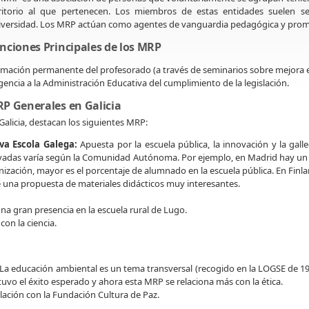
rritorio al que pertenecen. Los miembros de estas entidades suelen
s
versidad. Los MRP actúan como agentes de vanguardia pedagógica y promo
nciones Principales de los MRP
mación permanente del profesorado (a través de seminarios sobre mejora e
gencia a la Administración Educativa del cumplimiento de la legislación.
P Generales en Galicia
Galicia, destacan los siguientes MRP:
va Escola Galega:
Apuesta por la escuela pública, la innovación y la gall
vadas varía según la Comunidad Autónoma. Por ejemplo, en Madrid hay un 
nización, mayor es el porcentaje de alumnado en la escuela pública. En Finl
 una propuesta de materiales didácticos muy interesantes.
na gran presencia en la escuela rural de Lugo.
on la ciencia.
La educación ambiental es un tema transversal (recogido en la LOGSE de 1990
 tuvo el éxito esperado y ahora esta MRP se relaciona más con la ética.
lación con la Fundación Cultura de Paz.