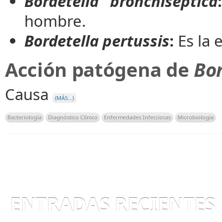
Bordetella bronchiseptica
hombre.
Bordetella pertussis
:
Es la 
Acción patógena de
Bor
Causa
(MÁS…)
Bacteriología
Diagnóstico Clínico
Enfermedades Infecciosas
Microbiología
ENTRADAS RECIENTES