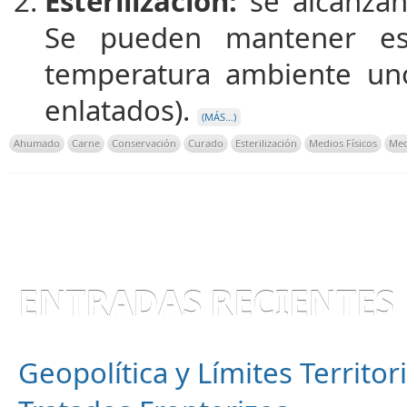
Esterilización:
se alcanzan
Se pueden mantener est
temperatura ambiente un
enlatados).
(MÁS…)
Ahumado
Carne
Conservación
Curado
Esterilización
Medios Físicos
Med
ENTRADAS RECIENTES
Geopolítica y Límites Territor